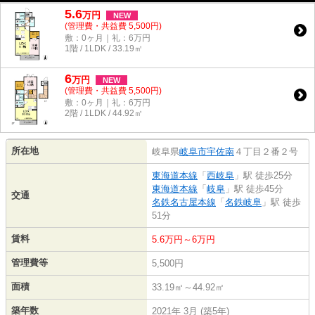
5.6
万
円
NEW
(管理費・共益費 5,500円)
敷：0ヶ月｜礼：6万円
1階 / 1LDK / 33.19㎡
6
万
円
NEW
(管理費・共益費 5,500円)
敷：0ヶ月｜礼：6万円
2階 / 1LDK / 44.92㎡
所在地
岐阜県
岐阜市
宇佐南
４丁目２番２号
東海道本線
「
西岐阜
」駅 徒歩25分
東海道本線
「
岐阜
」駅 徒歩45分
交通
名鉄名古屋本線
「
名鉄岐阜
」駅 徒歩
51分
賃料
5.6万円～6万円
管理費等
5,500円
面積
33.19㎡～44.92㎡
築年数
2021年 3月 (築5年)