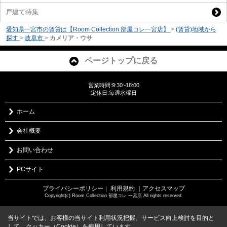
戸建て特集
愛知県一宮市の賃貸は【Room Collection 部屋コレ一宮店】
>
(賃貸)地域から
探す
>
岐阜市
>
カメリア・ウサ
ページトップに戻る
営業時間:9:30~18:00
定休日:毎週水曜日
ホーム
会社概要
お問い合わせ
PCサイト
プライバシーポリシー
利用規約
｜アクセスマップ
｜
Copyright(c) Room Collection 部屋コレ 一宮店 All rights reserved.
当サイトでは、お客様の当サイト利用状況把握、サービス向上検討を目的と
して、クッキー（Cookie）を使用しています。