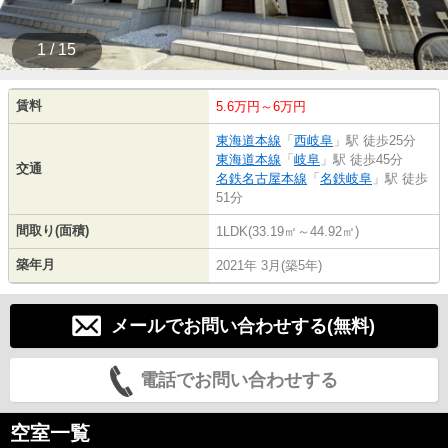
1 / 15
賃料
5.6万円～6万円
東海道本線
「
西岐阜
」駅 徒歩25分
東海道本線
「
岐阜
」駅 徒歩45分
交通
名鉄名古屋本線
「
名鉄岐阜
」駅 徒歩
51分
間取り(面積)
1LDK(33.19㎡～44.92㎡)
築年月
2021年 3月(築5年)
メールでお問い合わせする(無料)
電話でお問い合わせする
空室一覧