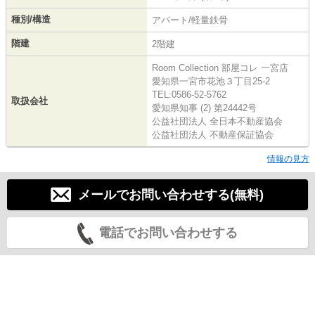
種別/構造
アパート/軽量鉄骨
階建
2階建
Room Collection 部屋コレ 一宮店
愛知県一宮市花池３丁目25-2
TEL:0586-52-5762
取扱会社
愛知県知事 (2) 第24442号
公益社団法人 全日本不動産協会
公益社団法人 不動産保証協会
情報の見方
メールでお問い合わせする(無料)
電話でお問い合わせする