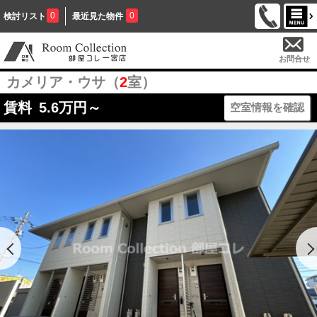
0
0
検討リスト
最近見た物件
お問合せ
カメリア・ウサ（
2
室）
賃料
5.6
万円～
空室情報を確認