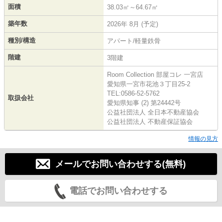
面積
38.03㎡～64.67㎡
築年数
2026年 8月 (予定)
種別/構造
アパート/軽量鉄骨
階建
3階建
Room Collection 部屋コレ 一宮店
愛知県一宮市花池３丁目25-2
TEL:0586-52-5762
取扱会社
愛知県知事 (2) 第24442号
公益社団法人 全日本不動産協会
公益社団法人 不動産保証協会
情報の見方
メールでお問い合わせする(無料)
電話でお問い合わせする