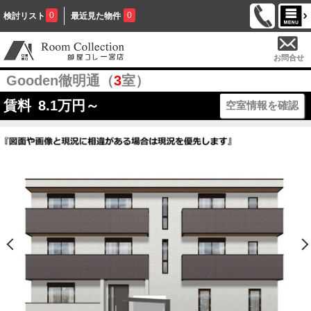
0
0
検討リスト
最近見た物件
お問合せ
Gooden徹明通（
3
室）
賃料
8.1
万円～
空室情報を確認