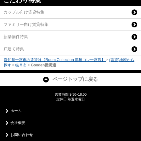
こだわり特集
カップル向け賃貸特集
ファミリー向け賃貸特集
新築物件特集
戸建て特集
愛知県一宮市の賃貸は【Room Collection 部屋コレ一宮店】
>
(賃貸)地域から
探す
>
岐阜市
>
Gooden徹明通
ページトップに戻る
営業時間:9:30~18:00
定休日:毎週水曜日
ホーム
会社概要
お問い合わせ