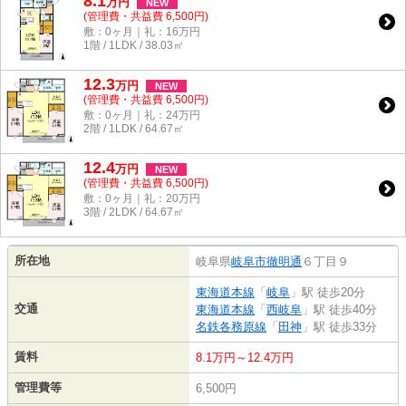
8.1
万
円
NEW
(管理費・共益費 6,500円)
敷：0ヶ月｜礼：16万円
1階 / 1LDK / 38.03㎡
12.3
万
円
NEW
(管理費・共益費 6,500円)
敷：0ヶ月｜礼：24万円
2階 / 1LDK / 64.67㎡
12.4
万
円
NEW
(管理費・共益費 6,500円)
敷：0ヶ月｜礼：20万円
3階 / 2LDK / 64.67㎡
所在地
岐阜県
岐阜市
徹明通
６丁目９
東海道本線
「
岐阜
」駅 徒歩20分
交通
東海道本線
「
西岐阜
」駅 徒歩40分
名鉄各務原線
「
田神
」駅 徒歩33分
賃料
8.1万円～12.4万円
管理費等
6,500円