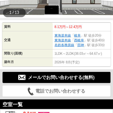
1 / 13
賃料
8.1万円～12.4万円
東海道本線
「
岐阜
」駅 徒歩20分
交通
東海道本線
「
西岐阜
」駅 徒歩40分
名鉄各務原線
「
田神
」駅 徒歩33分
間取り(面積)
1LDK～2LDK(38.03㎡～64.67㎡)
築年月
2026年 8月(予定)
メールでお問い合わせする(無料)
電話でお問い合わせする
空室一覧