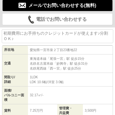
メールでお問い合わせする(無料)
電話でお問い合わせする
初期費用にお手持ちのクレジットカードが使えます♪分割
ＯＫ♪
所在地
愛知県
一宮市
泉
２丁目23番地22
東海道本線
「
尾張一宮
」駅 徒歩15分
交通
名鉄名古屋本線
「
妙興寺
」駅 徒歩31分
名鉄尾西線
「
西一宮
」駅 徒歩25分
間取り/
1LDK
詳細
LDK 10.6帖
/
洋室 3.0帖
面積/
バルコニー面
32.17㎡/-
積
管理費・
賃料
7.25万円
3,500円
共益費