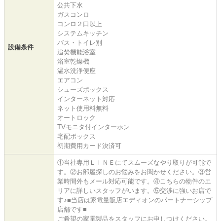
公共下水
ガスコンロ
コンロ２口以上
システムキッチン
バス・トイレ別
設備条件
追焚機能浴室
浴室乾燥機
温水洗浄便座
エアコン
シューズボックス
インターネット対応
ネット使用料無料
オートロック
TVモニタ付インターホン
宅配ボックス
初期費用カード決済可
①当社専用ＬＩＮＥにてスムーズなやり取りが可能で
す。②お部屋探しのお悩みをお聞かせください。③営
業時間外もメール対応可能です。④こちらの物件のエ
リアに詳しいスタッフがいます。⑤交渉に強いお店で
す♪■当店は家電量販店エディオンのパートナーシップ
店舗です■
ご希望の家電製品をスタッフにお申しつけください。