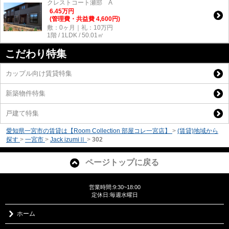
クレストコート瀬部 A
6.45
万
円
(管理費・共益費 4,600円)
敷：0ヶ月｜礼：10万円
1階 / 1LDK / 50.01㎡
こだわり特集
カップル向け賃貸特集
新築物件特集
戸建て特集
愛知県一宮市の賃貸は【Room Collection 部屋コレ一宮店】
>
(賃貸)地域から
探す
>
一宮市
>
Jack izumiⅡ
>
302
ページトップに戻る
営業時間:9:30~18:00
定休日:毎週水曜日
ホーム