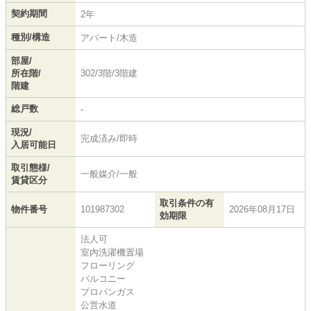
契約期間
2年
種別/構造
アパート/木造
部屋/
所在階/
302/3階/3階建
階建
総戸数
-
現況/
完成済み/即時
入居可能日
取引態様/
一般媒介/一般
賃貸区分
取引条件の有
物件番号
101987302
2026年08月17日
効期限
法人可
室内洗濯機置場
フローリング
バルコニー
プロパンガス
公営水道