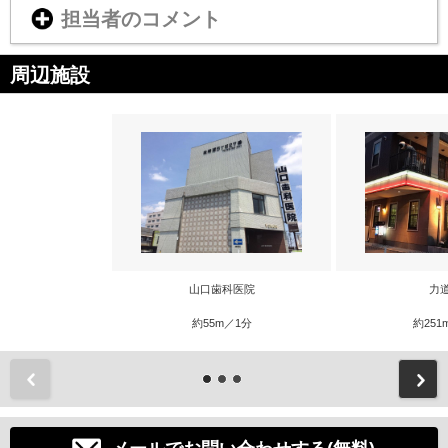
担当者のコメント
周辺施設
山口歯科医院
力
約55m／1分
約251
前