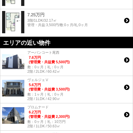
7.25万円
3階/1LDK/32.17㎡
管理・共益:3,500円/敷:0ヶ月/礼:0ヶ月
エリアの近い物件
アーバンコート尾西
7.6
万
円
(管理費・共益費 5,500円)
敷：0ヶ月｜礼：0ヶ月
2階 / 2LDK / 60.42㎡
ヴェルジェⅤ
5.6
万
円
(管理費・共益費 3,500円)
敷：1ヶ月｜礼：0ヶ月
2階 / 1LDK / 42.90㎡
プロムナード
6.2
万
円
(管理費・共益費 2,300円)
敷：0ヶ月｜礼：10万円
2階 / 1LDK / 50.63㎡