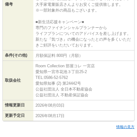
備考
大手家電量販店さんよりお安くご提供致します。
※一部対象外の商品もございます。
■新生活応援キャンペーン■
専門のファイナンシャルプランナーから
ライフプランについてのアドバイスを差し上げます。
新たな『気づき』の機会になったとの声を多くいただ
きご好評をいただいております。
条件(その他)
月額保証料:800円（月額）
Room Collection 部屋コレ 一宮店
愛知県一宮市花池３丁目25-2
TEL:0586-52-5762
取扱会社
愛知県知事 (2) 第24442号
公益社団法人 全日本不動産協会
公益社団法人 不動産保証協会
情報更新日
2026年08月03日
更新予定日
2026年08月17日
情報の見方