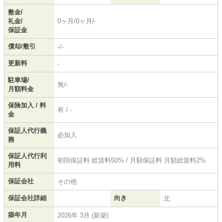
敷金/
礼金/
0ヶ月/0ヶ月/-
保証金
償却/敷引
-/-
更新料
-
駐車場/
無/-
月額料金
保険加入 / 料
有 / -
金
保証人代行義
必加入
務
保証人代行利
初回保証料 総賃料50% / 月額保証料 月額総賃料2%
用料
保証会社
その他
保証会社詳細
向き
北
築年月
2026年 3月 (新築)