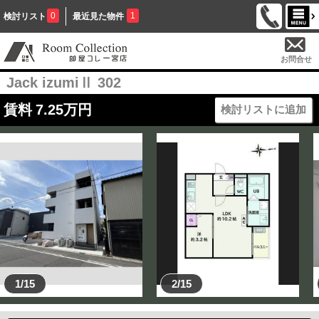
0
1
検討リスト
最近見た物件
お問合せ
Jack izumiⅡ 302
賃料
7.25
万円
検討リストに追加
1/15
2/15