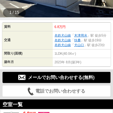
1 / 15
賃料
6.8万円
名鉄犬山線
「
木津用水
」駅 徒歩5分
交通
名鉄犬山線
「
扶桑
」駅 徒歩19分
名鉄犬山線
「
犬山口
」駅 徒歩23分
間取り(面積)
1LDK(40.04㎡)
築年月
2023年 8月(築3年)
メールでお問い合わせする(無料)
電話でお問い合わせする
空室一覧