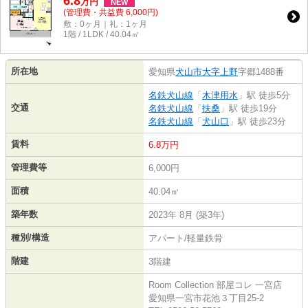
6.8
万
円
NEW
(管理費・共益費 6,000円)
敷：0ヶ月｜礼：1ヶ月
1階 / 1LDK / 40.04㎡
所在地
愛知県
犬山市
大字上野
字郷1488番
名鉄犬山線
「
木津用水
」駅 徒歩5分
交通
名鉄犬山線
「
扶桑
」駅 徒歩19分
名鉄犬山線
「
犬山口
」駅 徒歩23分
賃料
6.8万円
管理費等
6,000円
面積
40.04㎡
築年数
2023年 8月 (築3年)
種別/構造
アパート/軽量鉄骨
階建
3階建
Room Collection 部屋コレ 一宮店
愛知県一宮市花池３丁目25-2