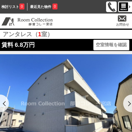
0
0
検討リスト
最近見た物件
お問合せ
アンタレス（
1
室）
賃料
6.8万円
空室情報を確認