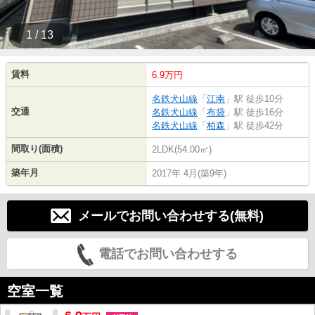
1 / 13
賃料
6.9万円
名鉄犬山線
「
江南
」駅 徒歩10分
交通
名鉄犬山線
「
布袋
」駅 徒歩16分
名鉄犬山線
「
柏森
」駅 徒歩42分
間取り(面積)
2LDK(54.00㎡)
築年月
2017年 4月(築9年)
メールでお問い合わせする(無料)
電話でお問い合わせする
空室一覧