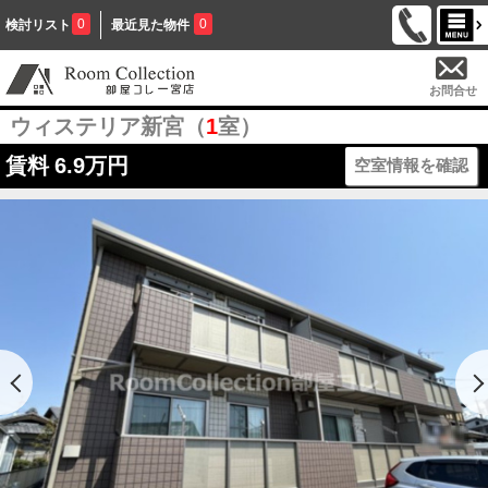
0
0
検討リスト
最近見た物件
お問合せ
ウィステリア新宮（
1
室）
賃料
6.9万円
空室情報を確認