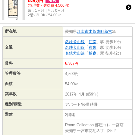
6.9
万
円
NEW
(管理費・共益費 4,500円)
敷：1ヶ月｜礼：0ヶ月
2階 / 2LDK / 54.00㎡
所在地
愛知県
江南市
木賀東町新宮
35
名鉄犬山線
「
江南
」駅 徒歩10分
交通
名鉄犬山線
「
布袋
」駅 徒歩16分
名鉄犬山線
「
柏森
」駅 徒歩42分
賃料
6.9万円
管理費等
4,500円
面積
54.00㎡
築年数
2017年 4月 (築9年)
種別/構造
アパート/軽量鉄骨
階建
2階建
Room Collection 部屋コレ 一宮店
愛知県一宮市花池３丁目25-2