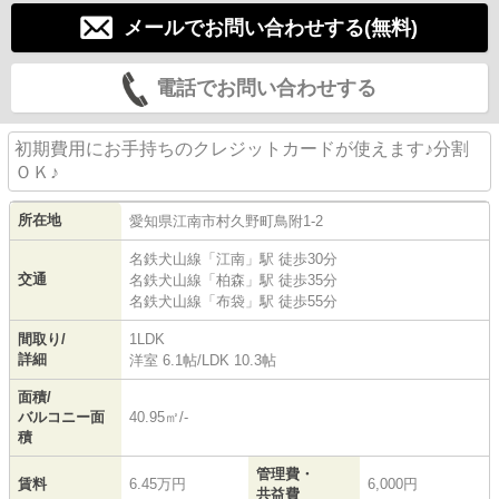
メールでお問い合わせする(無料)
電話でお問い合わせする
初期費用にお手持ちのクレジットカードが使えます♪分割
ＯＫ♪
所在地
愛知県
江南市
村久野町鳥附
1-2
名鉄犬山線
「
江南
」駅 徒歩30分
交通
名鉄犬山線
「
柏森
」駅 徒歩35分
名鉄犬山線
「
布袋
」駅 徒歩55分
間取り/
1LDK
詳細
洋室 6.1帖
/
LDK 10.3帖
面積/
バルコニー面
40.95㎡/-
積
管理費・
賃料
6.45万円
6,000円
共益費