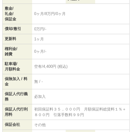
敷金/
礼金/
0ヶ月/8万円/0ヶ月
保証金
償却/敷引
0万円/-
更新料
1ヶ月
権利金/
0ヶ月/-
雑費
駐車場/
空有/4,400円 (税込)
月額料金
保険加入 / 料
無 / -
金
保証人代行義
必加入
務
保証人代行利
初回保証料３５，０００円 月額保証料総賃料１％＋
用料
８００円 引落手数料９９円
保証会社
その他