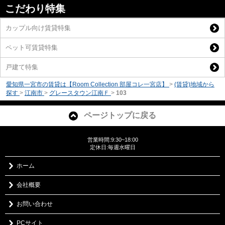
こだわり特集
カップル向け賃貸特集
ペット可賃貸特集
戸建て特集
愛知県一宮市の賃貸は【Room Collection 部屋コレ一宮店】
>
(賃貸)地域から
探す
>
江南市
>
グレースタウン江南Ｆ
>
103
ページトップに戻る
営業時間:9:30~18:00
定休日:毎週水曜日
ホーム
会社概要
お問い合わせ
PCサイト