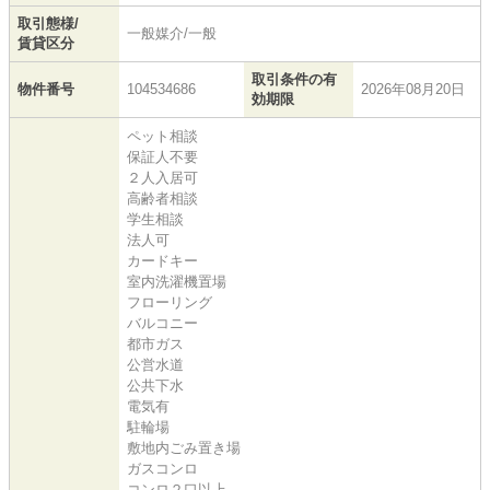
取引態様/
一般媒介/一般
賃貸区分
取引条件の有
物件番号
104534686
2026年08月20日
効期限
ペット相談
保証人不要
２人入居可
高齢者相談
学生相談
法人可
カードキー
室内洗濯機置場
フローリング
バルコニー
都市ガス
公営水道
公共下水
電気有
駐輪場
敷地内ごみ置き場
ガスコンロ
コンロ２口以上