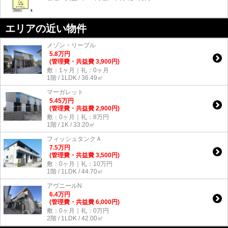
エリアの近い物件
メゾン・リーブル
5.8
万
円
(管理費・共益費 3,900円)
敷：1ヶ月｜礼：0ヶ月
1階 / 1LDK / 36.49㎡
マーガレット
5.45
万
円
(管理費・共益費 2,900円)
敷：0ヶ月｜礼：8万円
1階 / 1K / 33.20㎡
フィッシュタンクＡ
7.5
万
円
(管理費・共益費 3,500円)
敷：0ヶ月｜礼：10万円
1階 / 1LDK / 44.70㎡
アヴニールN
6.4
万
円
(管理費・共益費 6,000円)
敷：0ヶ月｜礼：0万円
2階 / 1LDK / 42.00㎡