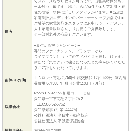
てスムーズなやり取りが可能です。③営業時間外もメ
ール対応可能です。④こちらの物件のエリア出身・在
住の地域、物件に詳しいスタッフがいます。■当店は
家電量販店エディオンのパートナーシップ店舗です■
ご希望の家電製品をスタッフにお申しつけください。
大手家電量販店さんよりお安くご提供致します。
備考
※一部対象外の商品もございます。
■新生活応援キャンペーン■
専門のファイナンシャルプランナーから
ライフプランについてのアドバイスを差し上げます。
新たな『気づき』の機会になったとの声を多くいただ
きご好評をいただいております。
ＩＣロック電池:2,750円 鍵交換代:1万6,500円 室内清
条件(その他)
掃費用:6万500円 町内会費:230円（月額）
Room Collection 部屋コレ 一宮店
愛知県一宮市花池３丁目25-2
TEL:0586-52-5762
取扱会社
愛知県知事 (2) 第24442号
公益社団法人 全日本不動産協会
公益社団法人 不動産保証協会
情報更新日
2026年08月06日