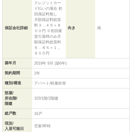
クレジットカー
ド払いの場合 初
回保証料無し
月額保証料総賃
料３．４％＋８
保証会社詳細
向き
南
００円 ※初回家
賃引落時のみ月
額保証料総賃料
６．８％＋１，
６００円
築年月
2019年 9月 (築6年)
契約期間
2年
種別/構造
アパート/軽量鉄骨
部屋/
所在階/
103/1階/2階建
階建
総戸数
16戸
現況/
空家/即時
入居可能日