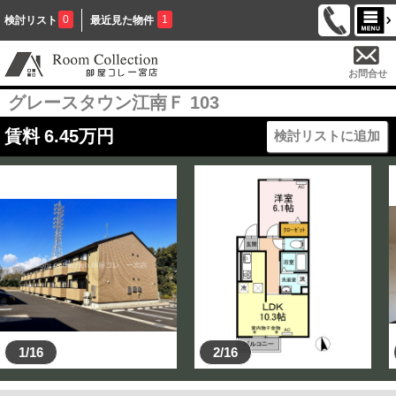
0
1
検討リスト
最近見た物件
お問合せ
グレースタウン江南Ｆ 103
賃料
6.45
万円
検討リストに追加
1/16
2/16