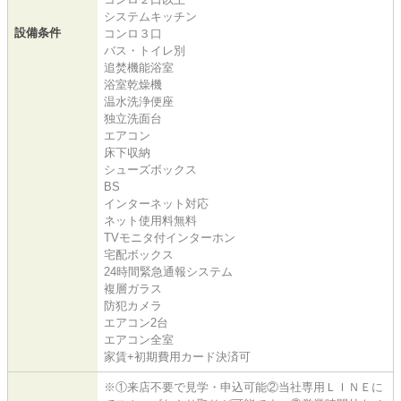
システムキッチン
設備条件
コンロ３口
バス・トイレ別
追焚機能浴室
浴室乾燥機
温水洗浄便座
独立洗面台
エアコン
床下収納
シューズボックス
BS
インターネット対応
ネット使用料無料
TVモニタ付インターホン
宅配ボックス
24時間緊急通報システム
複層ガラス
防犯カメラ
エアコン2台
エアコン全室
家賃+初期費用カード決済可
※①来店不要で見学・申込可能②当社専用ＬＩＮＥに