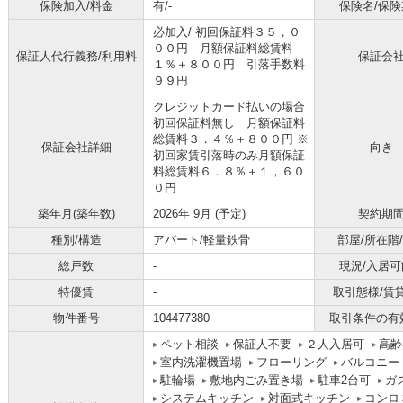
保険加入/料金
有/-
保険名/保険
必加入/
初回保証料３５，０
００円 月額保証料総賃料
保証人代行義務/利用料
保証会
１％＋８００円 引落手数料
９９円
クレジットカード払いの場合
初回保証料無し 月額保証料
総賃料３．４％＋８００円 ※
保証会社詳細
向き
初回家賃引落時のみ月額保証
料総賃料６．８％＋１，６０
０円
築年月(築年数)
2026年 9月 (予定)
契約期
種別/構造
アパート/軽量鉄骨
部屋/所在階
総戸数
-
現況/入居可
特優賃
-
取引態様/賃
物件番号
104477380
取引条件の有
ペット相談
保証人不要
２人入居可
高齢
室内洗濯機置場
フローリング
バルコニー
駐輪場
敷地内ごみ置き場
駐車2台可
ガ
システムキッチン
対面式キッチン
コンロ