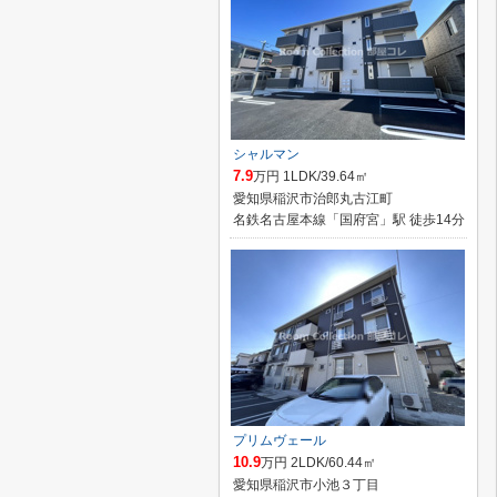
シャルマン
7.9
万円 1LDK/39.64㎡
愛知県稲沢市治郎丸古江町
名鉄名古屋本線「国府宮」駅 徒歩14分
プリムヴェール
10.9
万円 2LDK/60.44㎡
愛知県稲沢市小池３丁目