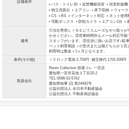
設備条件
バス・トイレ別
追焚機能浴室
浴室乾燥機
独立洗面台
エアコン
床下収納
ウォーク
CS
BS
インターネット対応
ネット使用
宅配ボックス
防犯カメラ
エアコン2台
①当社専用ＬＩＮＥにてスムーズなやり取りが
かせください。③営業時間外もメール対応可能
備考
スタッフがいます。⑤交渉に強いお店です♪駐車場
ペット飼育相談（小型犬または猫どちらか１匹
飼育時は敷金＋1ヶ月となります。
条件(その他)
ＩＣロック電池:2,750円 鍵交換代:1万6,500円
Room Collection 部屋コレ 一宮店
愛知県一宮市花池３丁目25-2
TEL:0586-52-5762
取扱会社
愛知県知事 (2) 第24442号
公益社団法人 全日本不動産協会
公益社団法人 不動産保証協会