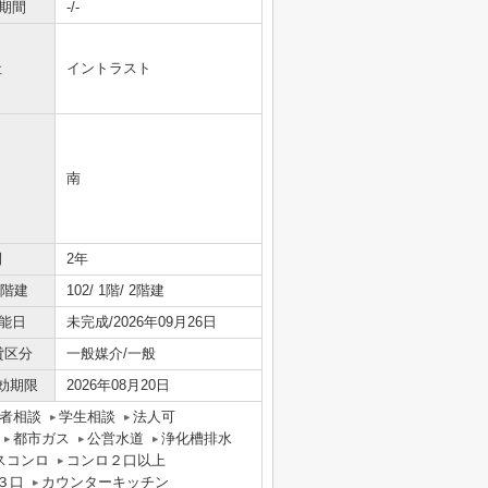
期間
-/-
社
イントラスト
南
間
2年
/階建
102/ 1階/ 2階建
能日
未完成/2026年09月26日
貸区分
一般媒介/一般
効期限
2026年08月20日
者相談
学生相談
法人可
都市ガス
公営水道
浄化槽排水
スコンロ
コンロ２口以上
３口
カウンターキッチン