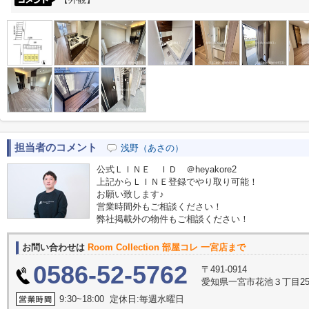
担当者のコメント
浅野（あさの）
公式ＬＩＮＥ ＩＤ ＠heyakore2
上記からＬＩＮＥ登録でやり取り可能！
お願い致します♪
営業時間外もご相談ください！
弊社掲載外の物件もご相談ください！
お問い合わせは
Room Collection 部屋コレ 一宮店まで
0586-52-5762
〒491-0914
愛知県一宮市花池３丁目25
9:30~18:00 定休日:毎週水曜日