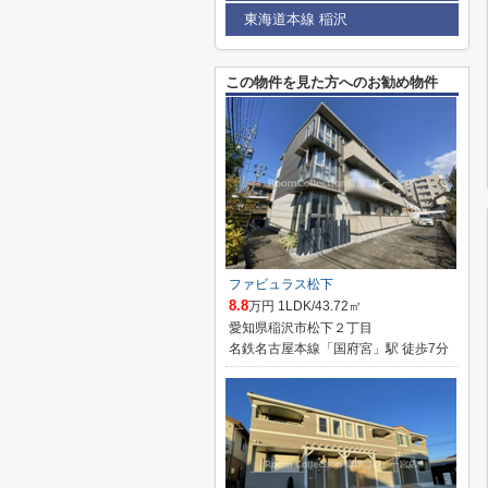
東海道本線 稲沢
この物件を見た方へのお勧め物件
ファビュラス松下
8.8
万円 1LDK/43.72㎡
愛知県稲沢市松下２丁目
名鉄名古屋本線「国府宮」駅 徒歩7分