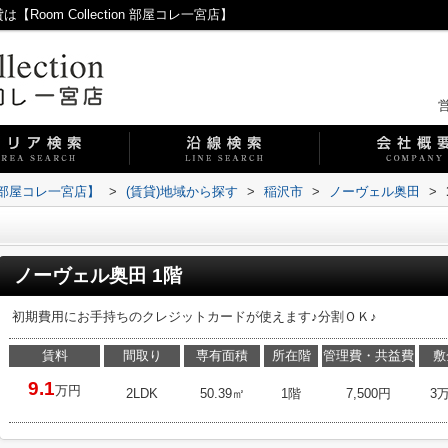
oom Collection 部屋コレ一宮店】
営
on 部屋コレ一宮店】
>
(賃貸)地域から探す
>
稲沢市
>
ノーヴェル奥田
>
ノーヴェル奥田 1階
初期費用にお手持ちのクレジットカードが使えます♪分割ＯＫ♪
賃料
間取り
専有面積
所在階
管理費・共益費
敷
9.1
万円
2LDK
50.39㎡
1階
7,500円
3