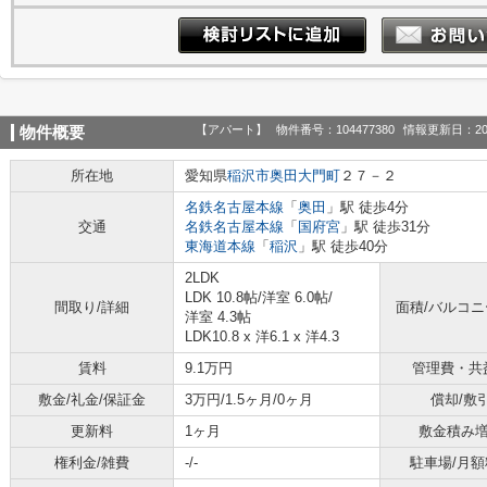
【アパート】
物件番号：104477380
情報更新日：20
物件概要
所在地
愛知県
稲沢市
奥田大門町
２７－２
名鉄名古屋本線
「
奥田
」駅 徒歩4分
交通
名鉄名古屋本線
「
国府宮
」駅 徒歩31分
東海道本線
「
稲沢
」駅 徒歩40分
2LDK
LDK 10.8帖
/
洋室 6.0帖
/
間取り/詳細
面積/バルコ
洋室 4.3帖
LDK10.8 x 洋6.1 x 洋4.3
賃料
9.1万円
管理費・共
敷金/礼金/保証金
3万円/1.5ヶ月/0ヶ月
償却/敷
更新料
1ヶ月
敷金積み
権利金/雑費
-/-
駐車場/月額