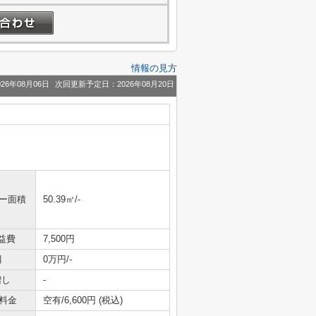
情報の見方
26年08月06日
次回更新予定日：2026年08月20日
ニー面積
50.39㎡/-
益費
7,500円
引
0万円/-
増し
-
料金
空有/6,600円 (税込)