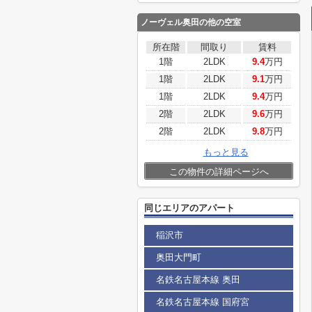
ノーヴェル奥田
の他の空室
所在階
間取り
賃料
1階
2LDK
9.4
万円
1階
2LDK
9.1
万円
1階
2LDK
9.4
万円
2階
2LDK
9.6
万円
2階
2LDK
9.8
万円
もっと見る
この物件の詳細ページへ
同じエリアのアパート
稲沢市
奥田大門町
名鉄名古屋本線 奥田
名鉄名古屋本線 国府宮