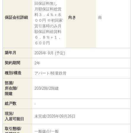
回保証料無し
月額保証料総賃
料３．４％＋８
保証会社詳細
向き
南
００円 ※初回家
賃引落時のみ月
額保証料総賃料
６．８％＋１，
６００円
築年月
2026年 9月 (予定)
契約期間
2年
種別/構造
アパート/軽量鉄骨
部屋/
所在階/
203/2階/2階建
階建
総戸数
-
現況/
未完成/2026年09月26日
入居可能日
取引態様/
一般媒介/一般