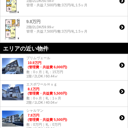
1階/2LDK/50.58㎡
管理・共益:7,500円/敷:3万円/礼:1.5ヶ月
9.8万円
2階/2LDK/59.99㎡
管理・共益:7,500円/敷:3万円/礼:1.5ヶ月
エリアの近い物件
プリムヴェール
10.9
万
円
(管理費・共益費 6,000円)
敷：0ヶ月｜礼：15万円
1階 / 2LDK / 60.44㎡
エスポワールＨｕｇ
8.1
万
円
(管理費・共益費 5,500円)
敷：0ヶ月｜礼：1ヶ月
2階 / 1LDK / 40.04㎡
シャルマン
7.9
万
円
(管理費・共益費 5,500円)
敷：0万円｜礼：0万円