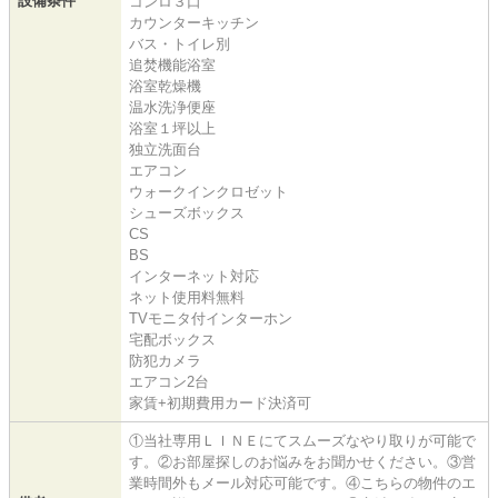
設備条件
コンロ３口
カウンターキッチン
バス・トイレ別
追焚機能浴室
浴室乾燥機
温水洗浄便座
浴室１坪以上
独立洗面台
エアコン
ウォークインクロゼット
シューズボックス
CS
BS
インターネット対応
ネット使用料無料
TVモニタ付インターホン
宅配ボックス
防犯カメラ
エアコン2台
家賃+初期費用カード決済可
①当社専用ＬＩＮＥにてスムーズなやり取りが可能で
す。②お部屋探しのお悩みをお聞かせください。③営
業時間外もメール対応可能です。④こちらの物件のエ