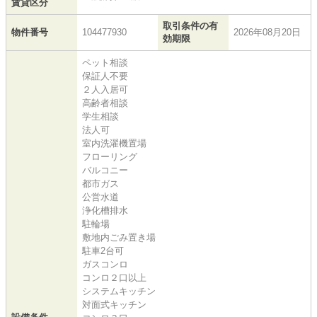
賃貸区分
取引条件の有
物件番号
104477930
2026年08月20日
効期限
ペット相談
保証人不要
２人入居可
高齢者相談
学生相談
法人可
室内洗濯機置場
フローリング
バルコニー
都市ガス
公営水道
浄化槽排水
駐輪場
敷地内ごみ置き場
駐車2台可
ガスコンロ
コンロ２口以上
システムキッチン
対面式キッチン