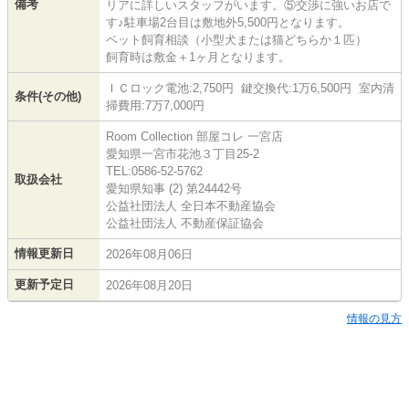
備考
リアに詳しいスタッフがいます。⑤交渉に強いお店で
す♪駐車場2台目は敷地外5,500円となります。
ペット飼育相談（小型犬または猫どちらか１匹）
飼育時は敷金＋1ヶ月となります。
ＩＣロック電池:2,750円 鍵交換代:1万6,500円 室内清
条件(その他)
掃費用:7万7,000円
Room Collection 部屋コレ 一宮店
愛知県一宮市花池３丁目25-2
TEL:0586-52-5762
取扱会社
愛知県知事 (2) 第24442号
公益社団法人 全日本不動産協会
公益社団法人 不動産保証協会
情報更新日
2026年08月06日
更新予定日
2026年08月20日
情報の見方