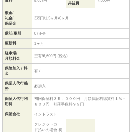
賃料
9.6万円
7,500円
共益費
敷金/
礼金/
3万円/1.5ヶ月/0ヶ月
保証金
償却/敷引
0万円/-
更新料
1ヶ月
駐車場/
空有/6,600円 (税込)
月額料金
保険加入 / 料
有 / -
金
保証人代行義
必加入
務
保証人代行利
初回保証料３５，０００円 月額保証料総賃料１％＋
用料
８００円 引落手数料９９円
保証会社
イントラスト
クレジットカー
ド払いの場合 初