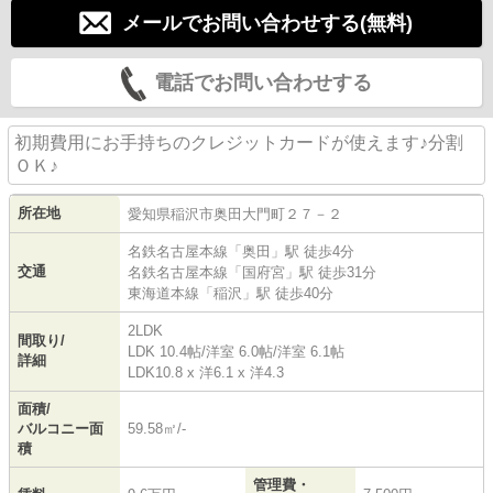
メールでお問い合わせする(無料)
電話でお問い合わせする
初期費用にお手持ちのクレジットカードが使えます♪分割
ＯＫ♪
所在地
愛知県
稲沢市
奥田大門町
２７－２
名鉄名古屋本線
「
奥田
」駅 徒歩4分
交通
名鉄名古屋本線
「
国府宮
」駅 徒歩31分
東海道本線
「
稲沢
」駅 徒歩40分
2LDK
間取り/
LDK 10.4帖
/
洋室 6.0帖
/
洋室 6.1帖
詳細
LDK10.8 x 洋6.1 x 洋4.3
面積/
バルコニー面
59.58㎡/-
積
管理費・