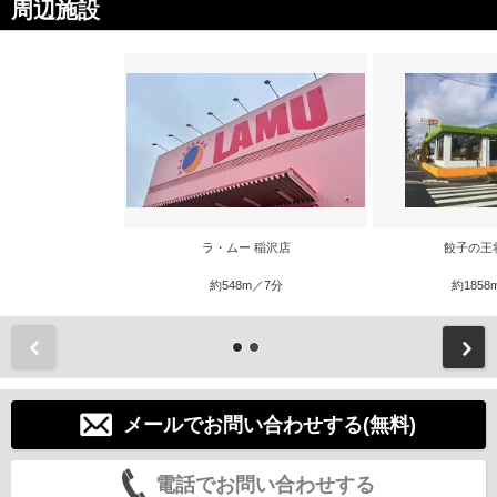
周辺施設
ラ・ムー 稲沢店
餃子の王
約548m／7分
約1858
前
メールでお問い合わせする(無料)
電話でお問い合わせする