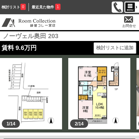
0
1
検討リスト
最近見た物件
お問合せ
ノーヴェル奥田 203
賃料
9.6
万円
検討リストに追加
1/14
2/14