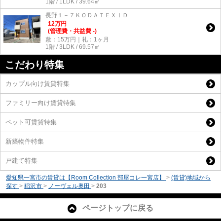
1階 / 1LDK / 39.64㎡
長野１－７ＫＯＤＡＴＥＸⅠＤ
12
万
円
(管理費・共益費 -)
敷：15万円｜礼：1ヶ月
1階 / 3LDK / 69.57㎡
こだわり特集
カップル向け賃貸特集
ファミリー向け賃貸特集
ペット可賃貸特集
新築物件特集
戸建て特集
愛知県一宮市の賃貸は【Room Collection 部屋コレ一宮店】
>
(賃貸)地域から
探す
>
稲沢市
>
ノーヴェル奥田
>
203
ページトップに戻る