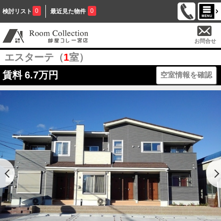
0
0
検討リスト
最近見た物件
お問合せ
エスターテ（
1
室）
賃料
6.7万円
空室情報を確認