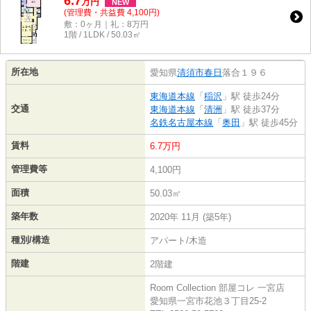
6.7
万
円
NEW
(管理費・共益費 4,100円)
敷：0ヶ月｜礼：8万円
1階 / 1LDK / 50.03㎡
所在地
愛知県
清須市
春日
落合１９６
東海道本線
「
稲沢
」駅 徒歩24分
交通
東海道本線
「
清洲
」駅 徒歩37分
名鉄名古屋本線
「
奥田
」駅 徒歩45分
賃料
6.7万円
管理費等
4,100円
面積
50.03㎡
築年数
2020年 11月 (築5年)
種別/構造
アパート/木造
階建
2階建
Room Collection 部屋コレ 一宮店
愛知県一宮市花池３丁目25-2