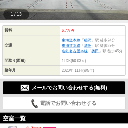
1 / 13
賃料
6.7万円
東海道本線
「
稲沢
」駅 徒歩24分
交通
東海道本線
「
清洲
」駅 徒歩37分
名鉄名古屋本線
「
奥田
」駅 徒歩45分
間取り(面積)
1LDK(50.03㎡)
築年月
2020年 11月(築5年)
メールでお問い合わせする(無料)
電話でお問い合わせする
空室一覧