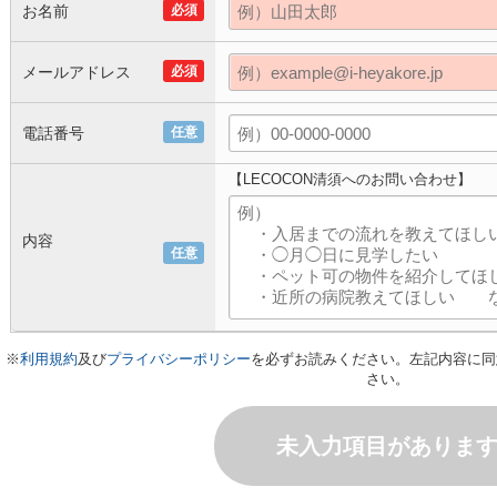
お名前
必須
メールアドレス
必須
電話番号
任意
【LECOCON清須へのお問い合わせ】
内容
任意
※
利用規約
及び
プライバシーポリシー
を必ずお読みください。左記内容に同
さい。
未入力項目がありま