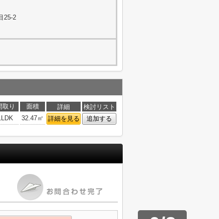
25-2
間取り
面積
詳細
検討リスト
1LDK
32.47㎡
詳細を見る
追加する