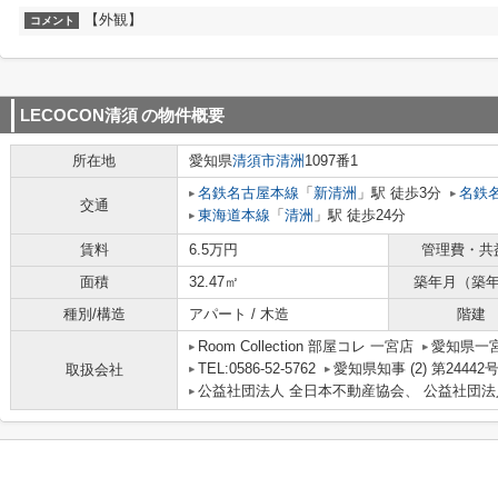
【外観】
コメント
LECOCON清須
の物件概要
所在地
愛知県
清須市
清洲
1097番1
名鉄名古屋本線
「
新清洲
」駅 徒歩3分
名鉄
交通
東海道本線
「
清洲
」駅 徒歩24分
賃料
6.5万円
管理費・共
面積
32.47㎡
築年月（築
種別/構造
アパート / 木造
階建
Room Collection 部屋コレ 一宮店
愛知県一宮
TEL:0586-52-5762
愛知県知事 (2) 第24442
取扱会社
公益社団法人 全日本不動産協会、 公益社団法