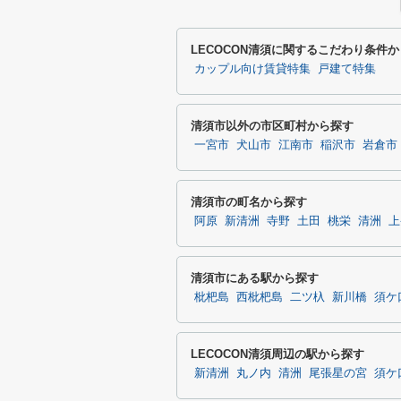
LECOCON清須に関するこだわり条件
カップル向け賃貸特集
戸建て特集
清須市以外の市区町村から探す
一宮市
犬山市
江南市
稲沢市
岩倉市
清須市の町名から探す
阿原
新清洲
寺野
土田
桃栄
清洲
上
清須市にある駅から探す
枇杷島
西枇杷島
二ツ杁
新川橋
須ケ
LECOCON清須周辺の駅から探す
新清洲
丸ノ内
清洲
尾張星の宮
須ケ