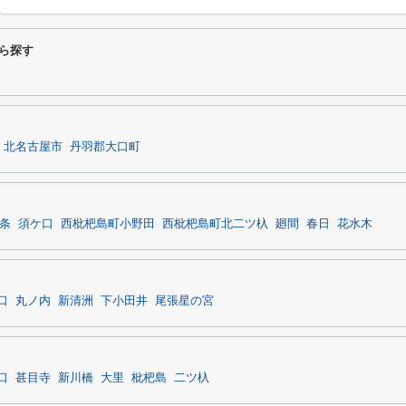
から探す
北名古屋市
丹羽郡大口町
条
須ケ口
西枇杷島町小野田
西枇杷島町北二ツ杁
廻間
春日
花水木
口
丸ノ内
新清洲
下小田井
尾張星の宮
口
甚目寺
新川橋
大里
枇杷島
二ツ杁