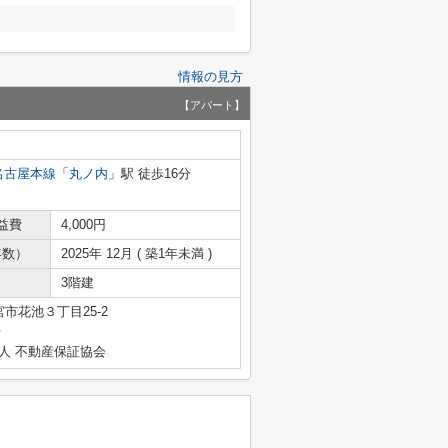
情報の見方
【アパート】
名古屋本線
「
丸ノ内
」駅 徒歩16分
益費
4,000円
年数）
2025年 12月 ( 築1年未満 )
3階建
市花池３丁目25-2
号
人 不動産保証協会