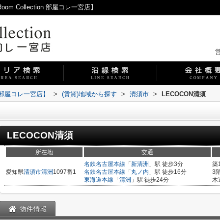
 Collection 部屋コレ一宮店】
営
on 部屋コレ一宮店】
>
(賃貸)地域から探す
>
清須市
>
LECOCON清須
LECOCON清須
所在地
交通
名鉄名古屋本線
「
新清洲
」駅 徒歩3分
築
愛知県
清須市
清洲
1097番1
名鉄名古屋本線
「
丸ノ内
」駅 徒歩16分
3
東海道本線
「
清洲
」駅 徒歩24分
木
物件情報