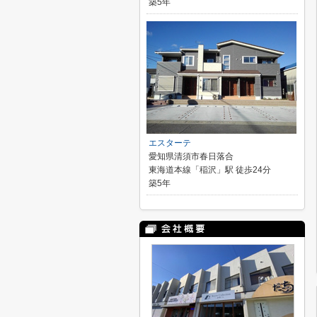
築5年
エスターテ
愛知県清須市春日落合
東海道本線「稲沢」駅 徒歩24分
築5年