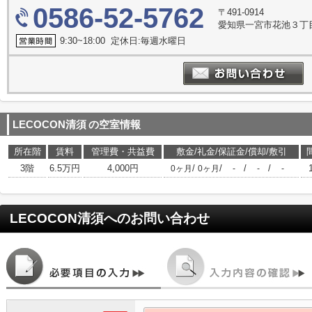
0586-52-5762
〒491-0914
愛知県一宮市花池３丁目
9:30~18:00 定休日:毎週水曜日
LECOCON清須
の空室情報
所在階
賃料
管理費・共益費
敷金/礼金/保証金/償却/敷引
3階
6.5万円
4,000円
/
/
/
/
0ヶ月
0ヶ月
-
-
-
LECOCON清須
へのお問い合わせ