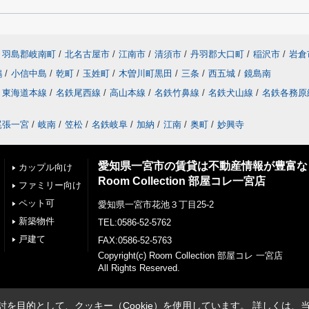
羽島郡岐南町
/
北名古屋市
/
江南市
/
清須市
/
丹羽郡大口町
/
稲沢市
/
岩倉
鶉
/
小信中島
/
乾町
/
玉姓町
/
木曽川町黒田
/
三条
/
西五城
/
鏡島南
東海道本線
/
名鉄尾西線
/
高山本線
/
名鉄竹鼻線
/
名鉄犬山線
/
名鉄各務原
尾張一宮
/
岐南
/
笠松
/
名鉄岐阜
/
加納
/
江南
/
奥町
/
妙興寺
愛知県一宮市の賃貸は不動産情報が豊富な
カップル向け
Room Collection 部屋コレ一宮店
ファミリー向け
ペット可
愛知県一宮市花池３丁目25-2
新築物件
TEL:0586-52-5762
戸建て
FAX:0586-52-5763
Copyright(c) Room Collection 部屋コレ 一宮店
All Rights Reserved.
を目的として、クッキー（Cookie）を使用しています。
詳しくは、