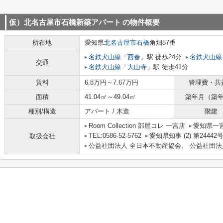
仮）北名古屋市石橋新築アパート
の物件概要
所在地
愛知県
北名古屋市
石橋
角畑87番
名鉄犬山線
「
西春
」駅 徒歩24分
名鉄犬山線
交通
名鉄犬山線
「
大山寺
」駅 徒歩41分
賃料
6.8万円～7.67万円
管理費・共
面積
41.04㎡～49.04㎡
築年月（築
種別/構造
アパート / 木造
階建
Room Collection 部屋コレ 一宮店
愛知県一宮
TEL:0586-52-5762
愛知県知事 (2) 第24442
取扱会社
公益社団法人 全日本不動産協会、 公益社団法