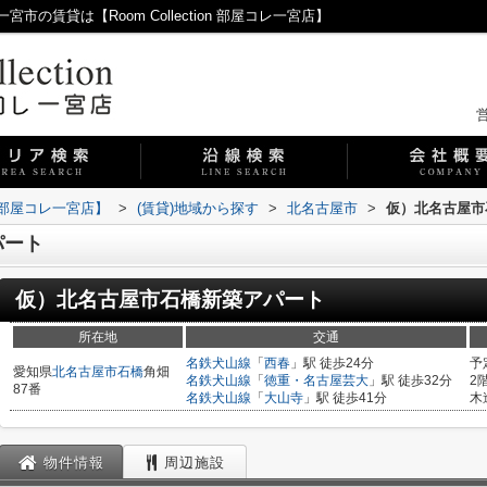
賃貸は【Room Collection 部屋コレ一宮店】
営
on 部屋コレ一宮店】
>
(賃貸)地域から探す
>
北名古屋市
>
仮）北名古屋市
パート
仮）北名古屋市石橋新築アパート
所在地
交通
名鉄犬山線
「
西春
」駅 徒歩24分
予
愛知県
北名古屋市
石橋
角畑
名鉄犬山線
「
徳重・名古屋芸大
」駅 徒歩32分
2
87番
名鉄犬山線
「
大山寺
」駅 徒歩41分
木
物件情報
周辺施設