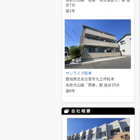
名鉄犬山線「徳重・名古屋芸大」駅 徒
歩7分
築1年
サンライズ松本
愛知県北名古屋市九之坪松本
名鉄犬山線「西春」駅 徒歩15分
築6年