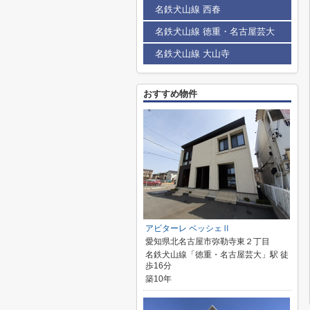
名鉄犬山線 西春
名鉄犬山線 徳重・名古屋芸大
名鉄犬山線 大山寺
おすすめ物件
アビターレ ベッシェⅡ
愛知県北名古屋市弥勒寺東２丁目
名鉄犬山線「徳重・名古屋芸大」駅 徒
歩16分
築10年