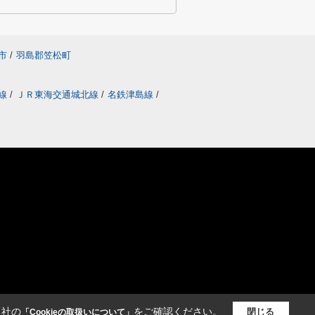
市
/
羽島郡笠松町
線
/
ＪＲ東海交通城北線
/
名鉄津島線
/
当社の
をご確認ください。
閉じる
「Cookieの取扱いについて」