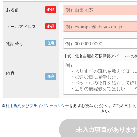
お名前
必須
メールアドレス
必須
電話番号
任意
【仮）北名古屋市石橋新築アパートへの
内容
任意
※
利用規約
及び
プライバシーポリシー
を必ずお読みください。左記内容に同
さい。
未入力項目がありま