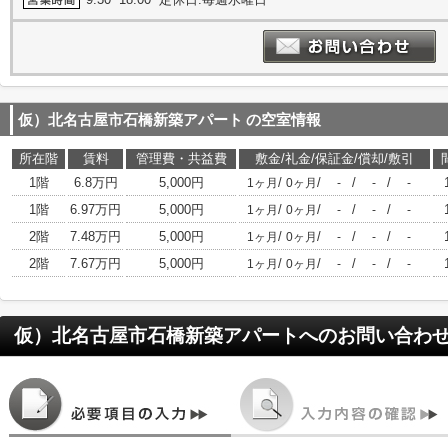
仮）北名古屋市石橋新築アパート
の空室情報
所在階
賃料
管理費・共益費
敷金/礼金/保証金/償却/敷引
1階
6.8万円
5,000円
/
/
/
/
1ヶ月
0ヶ月
-
-
-
1階
6.97万円
5,000円
/
/
/
/
1ヶ月
0ヶ月
-
-
-
2階
7.48万円
5,000円
/
/
/
/
1ヶ月
0ヶ月
-
-
-
2階
7.67万円
5,000円
/
/
/
/
1ヶ月
0ヶ月
-
-
-
仮）北名古屋市石橋新築アパート
へのお問い合わ