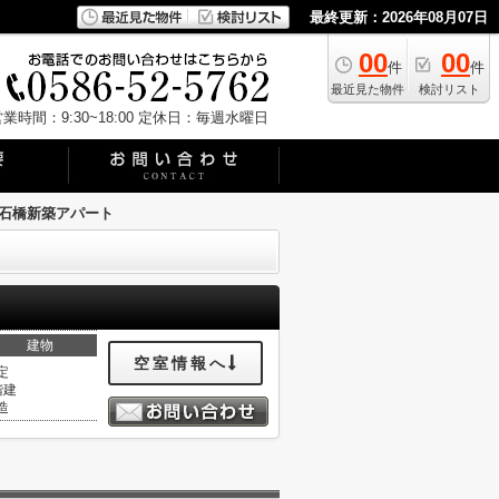
最終更新：2026年08月07日
00
00
件
件
最近見た物件
検討リスト
業時間：9:30~18:00
定休日：毎週水曜日
石橋新築アパート
建物
空室情報へ
定
階建
造