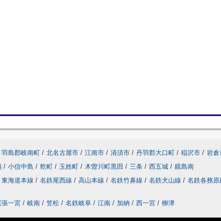
羽島郡岐南町
/
北名古屋市
/
江南市
/
清須市
/
丹羽郡大口町
/
稲沢市
/
岩倉
鶉
/
小信中島
/
乾町
/
玉姓町
/
木曽川町黒田
/
三条
/
西五城
/
鏡島南
東海道本線
/
名鉄尾西線
/
高山本線
/
名鉄竹鼻線
/
名鉄犬山線
/
名鉄各務原
尾張一宮
/
岐南
/
笠松
/
名鉄岐阜
/
江南
/
加納
/
西一宮
/
柳津