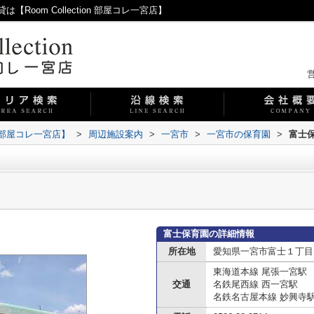
oom Collection 部屋コレ一宮店】
営
on 部屋コレ一宮店】
>
周辺施設案内
>
一宮市
>
一宮市の保育園
>
富士
富士保育園の詳細情報
所在地
愛知県一宮市富士１丁目1
東海道本線 尾張一宮駅
交通
名鉄尾西線 西一宮駅
名鉄名古屋本線 妙興寺