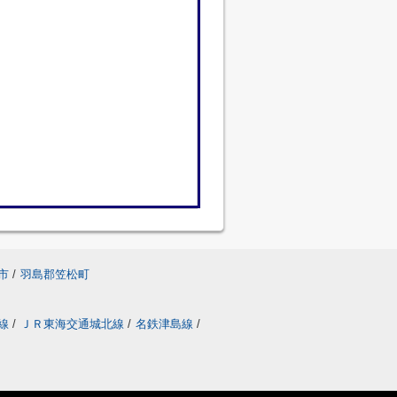
市
/
羽島郡笠松町
線
/
ＪＲ東海交通城北線
/
名鉄津島線
/