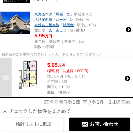
東海道本線
「
尾張一宮
」駅 徒歩30分
名鉄尾西線
「
西一宮
」駅 徒歩34分
名鉄名古屋本線
「
妙興寺
」駅 徒歩41分
愛知県
一宮市
富士
２丁目7番地3
5.95
万円
築年数：築10年 ｜募集中：
1室
階数：2階建
初期費用にお手持ちのクレジットカードが使えます♪分割ＯＫ♪
5.95
万
円
(管理費・共益費 1,800円)
敷：0ヶ月｜礼：10万円
所在階：2階
間取り：1LDK
面積：48.65㎡
該当公開件数
1
棟 空き数
1
件
1-1
棟表示
チェックした物件をまとめて
検討リストに追加
お問い合わせ