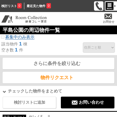
0
0
検討リスト
最近見た物件
お問合せ
平島公園の周辺物件一覧
募集中のみ表示
1
該当物件
棟
1
空き数
件
さらに条件を絞り込む
物件リクエスト
チェックした物件をまとめて
検討リストに追加
お問い合わせ
セレノＦ Ⅱ
賃貸｜アパート