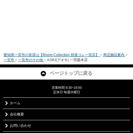
愛知県一宮市の賃貸は【Room Collection 部屋コレ一宮店】
>
周辺施設案内
>
一宮市
>
一宮市のその他
>
AOKI(アオキ) 一宮森本店
ページトップに戻る
営業時間:9:30~18:00
定休日:毎週水曜日
ホーム
会社概要
お問い合わせ