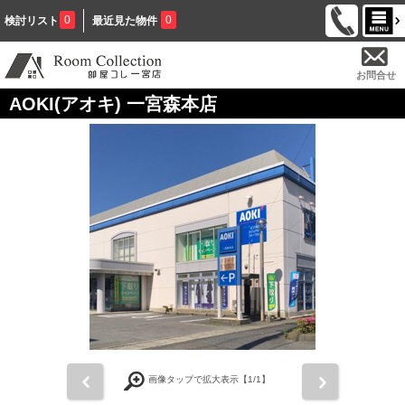
0
0
検討リスト
最近見た物件
お問合せ
AOKI(アオキ) 一宮森本店
前
次
画像タップで拡大表示【
1
/1】