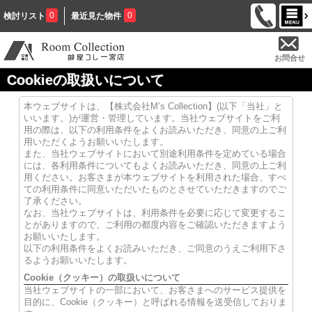
0
0
検討リスト
最近見た物件
お問合せ
Cookieの取扱いについて
本ウェブサイトは、【株式会社M’s Collection】(以下「当社」と
いいます。)が運営・管理しています。当社ウェブサイトをご利
用の際は、以下の利用条件をよくお読みいただき、同意の上ご利
用いただくようお願いいたします。
また、当社ウェブサイトにおいて別途利用条件を定めている場合
には、各利用条件についてもよくお読みいただき、同意の上ご利
用ください。お客さまが本ウェブサイトを利用された場合、すべ
ての利用条件に同意いただいたものとさせていただきますのでご
了承ください。
なお、当社ウェブサイトは、利用条件を必要に応じて変更するこ
とがありますので、ご利用の都度内容をご確認いただきますよう
お願いいたします。
以下の利用条件をよくお読みいただき、ご同意のうえご利用下さ
るようお願いいたします。
Cookie（クッキー）の取扱いについて
当社ウェブサイトの一部において、お客さまへのサービス提供を
目的に、Cookie（クッキー）と呼ばれる情報を送受信しておりま