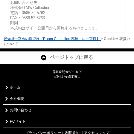
お問い合わせ先
株式会社M’s Collection
電話：0586-52-5762
FAX：0586-52-5763
附則
本規約はサイト公開日から実施するものとします。
愛知県一宮市の賃貸は【Room Collection 部屋コレ一宮店】
>
Cookieの取扱い
について
ページトップに戻る
営業時間:9:30~18:00
定休日:毎週水曜日
ホーム
会社概要
お問い合わせ
PCサイト
プライバシーポリシー
利用規約
｜アクセスマップ
｜