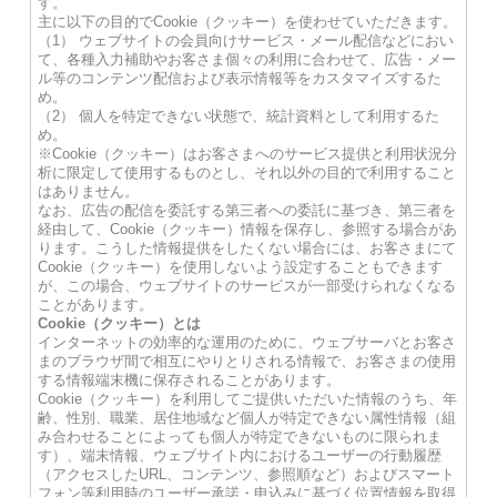
す。
主に以下の目的でCookie（クッキー）を使わせていただきます。
（1） ウェブサイトの会員向けサービス・メール配信などにおい
て、各種入力補助やお客さま個々の利用に合わせて、広告・メー
ル等のコンテンツ配信および表示情報等をカスタマイズするた
め。
（2） 個人を特定できない状態で、統計資料として利用するた
め。
※Cookie（クッキー）はお客さまへのサービス提供と利用状況分
析に限定して使用するものとし、それ以外の目的で利用すること
はありません。
なお、広告の配信を委託する第三者への委託に基づき、第三者を
経由して、Cookie（クッキー）情報を保存し、参照する場合があ
ります。こうした情報提供をしたくない場合には、お客さまにて
Cookie（クッキー）を使用しないよう設定することもできます
が、この場合、ウェブサイトのサービスが一部受けられなくなる
ことがあります。
Cookie（クッキー）とは
インターネットの効率的な運用のために、ウェブサーバとお客さ
まのブラウザ間で相互にやりとりされる情報で、お客さまの使用
する情報端末機に保存されることがあります。
Cookie（クッキー）を利用してご提供いただいた情報のうち、年
齢、性別、職業、居住地域など個人が特定できない属性情報（組
み合わせることによっても個人が特定できないものに限られま
す）、端末情報、ウェブサイト内におけるユーザーの行動履歴
（アクセスしたURL、コンテンツ、参照順など）およびスマート
フォン等利用時のユーザー承諾・申込みに基づく位置情報を取得