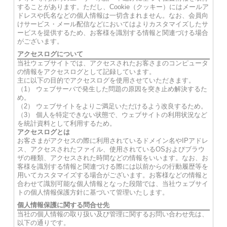
することがあります。ただし、Cookie（クッキー）にはメールア
ドレスや氏名などの個人情報は一切含まれません。なお、会員向
けサービス・メール配信などにおいてはよりカスタマイズしたサ
ービスを提供するため、お客様を識別する情報と関連づける場合
がございます。
アクセスログについて
当社ウェブサイトでは、アクセスされたお客さまのコンピュータ
の情報をアクセスログとして記録しています。
主に以下の目的でアクセスログを使用させていただきます。
（1） ウェブサーバで発生した問題の原因を突き止め解決するた
め。
（2） ウェブサイトをよりご満足いただけるよう改良するため。
（3） 個人を特定できない状態で、ウェブサイトの利用状況など
を統計資料として利用するため。
アクセスログとは
お客さまがアクセスの際に利用されているドメイン名やIPアドレ
ス、アクセスされたファイル、使用されているOSおよびブラウ
ザの種類、アクセスされた時間などの情報をいいます。なお、お
客様を識別する情報と関連づける際には以前からの行動履歴等を
用いてカスタマイズする場合がございます。お客様などの情報と
合わせて識別可能な個人情報となった段階では、当社ウェブサイ
トの個人情報保護方針に基づいて管理いたします。
個人情報保護に関する問合せ先
当社の個人情報の取り扱い及び管理に関するお問い合わせ先は、
以下の通りです。