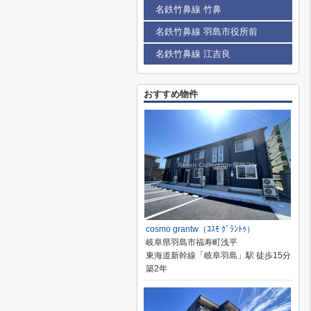
名鉄竹鼻線 竹鼻
名鉄竹鼻線 羽島市役所前
名鉄竹鼻線 江吉良
おすすめ物件
cosmo grantw（ｺｽﾓ ｸﾞﾗﾝﾄｩ）
岐阜県羽島市福寿町浅平
東海道新幹線「岐阜羽島」駅 徒歩15分
築2年