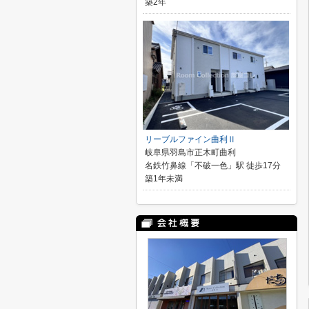
築2年
リーブルファイン曲利Ⅱ
岐阜県羽島市正木町曲利
名鉄竹鼻線「不破一色」駅 徒歩17分
築1年未満