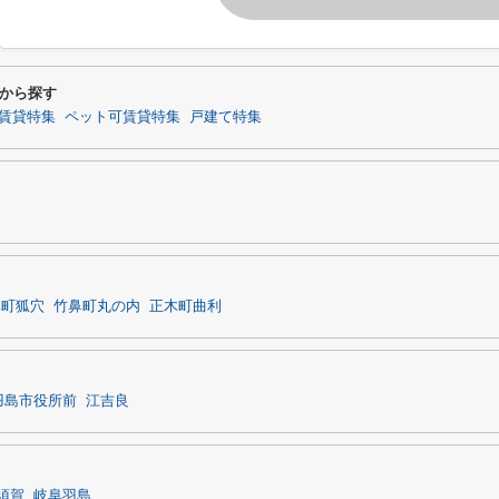
から探す
賃貸特集
ペット可賃貸特集
戸建て特集
鼻町狐穴
竹鼻町丸の内
正木町曲利
羽島市役所前
江吉良
須賀
岐阜羽島