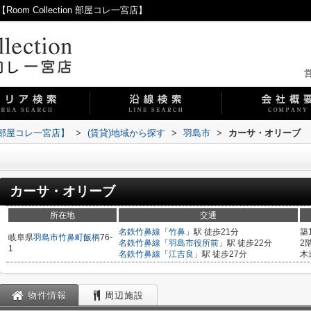
m Collection 部屋コレ一宮店】
営
on 部屋コレ一宮店】
>
(賃貸)地域から探す
>
羽島市
>
カーサ・オリーブ
カーサ・オリーブ
所在地
交通
名鉄竹鼻線
「
竹鼻
」駅 徒歩21分
築
岐阜県
羽島市
竹鼻町飯柄
76‐
名鉄竹鼻線
「
羽島市役所前
」駅 徒歩22分
2
1
名鉄竹鼻線
「
江吉良
」駅 徒歩27分
木
物件情報
周辺施設