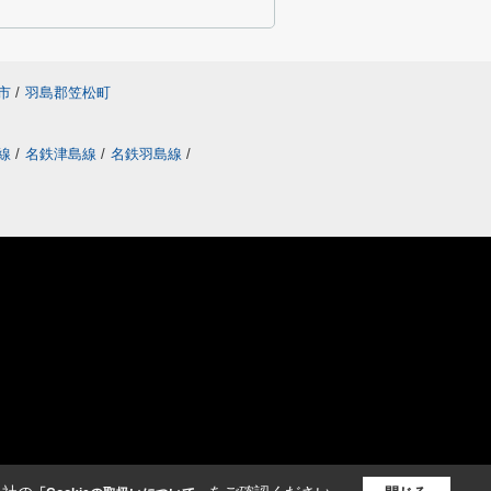
市
/
羽島郡笠松町
線
/
名鉄津島線
/
名鉄羽島線
/