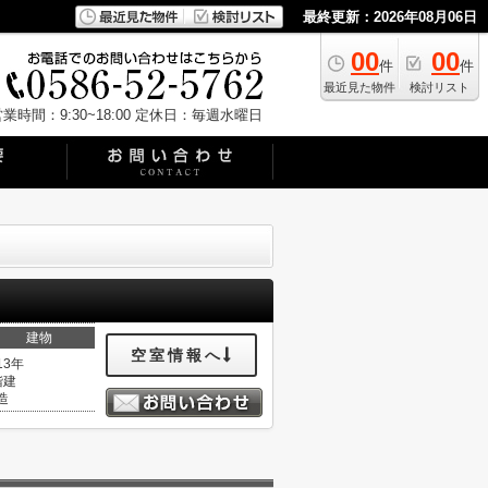
最終更新：2026年08月06日
00
00
件
件
最近見た物件
検討リスト
業時間：9:30~18:00
定休日：毎週水曜日
建物
空室情報へ
13年
階建
造