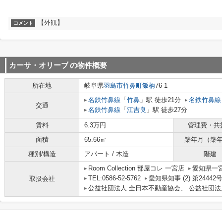
【外観】
コメント
カーサ・オリーブ
の物件概要
所在地
岐阜県
羽島市
竹鼻町飯柄
76‐1
名鉄竹鼻線
「
竹鼻
」駅 徒歩21分
名鉄竹鼻線
交通
名鉄竹鼻線
「
江吉良
」駅 徒歩27分
賃料
6.3万円
管理費・共
面積
65.66㎡
築年月（築
種別/構造
アパート / 木造
階建
Room Collection 部屋コレ 一宮店
愛知県一宮
TEL:0586-52-5762
愛知県知事 (2) 第24442
取扱会社
公益社団法人 全日本不動産協会、 公益社団法