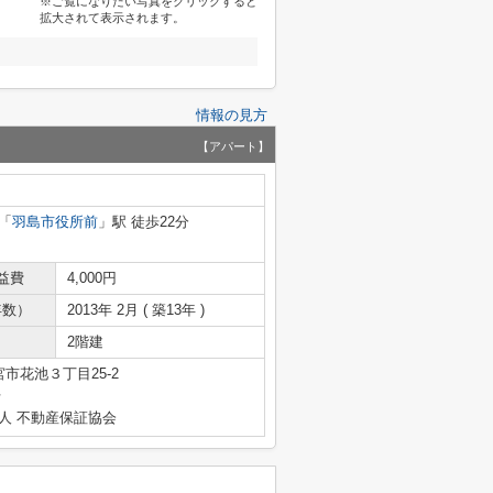
※ご覧になりたい写真をクリックすると
拡大されて表示されます。
情報の見方
【アパート】
「
羽島市役所前
」駅 徒歩22分
益費
4,000円
年数）
2013年 2月 ( 築13年 )
2階建
市花池３丁目25-2
号
人 不動産保証協会