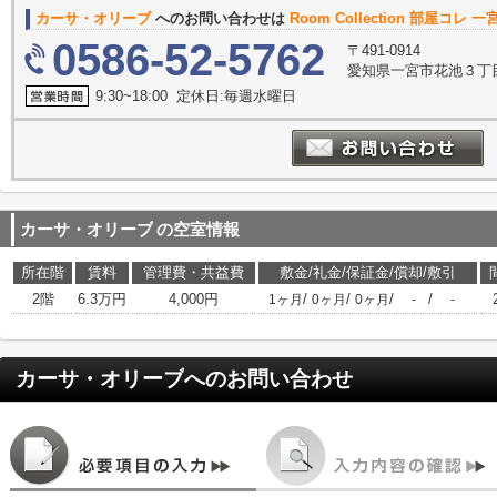
カーサ・オリーブ
へのお問い合わせは
Room Collection 部屋コレ 
0586-52-5762
〒491-0914
愛知県一宮市花池３丁目
9:30~18:00 定休日:毎週水曜日
カーサ・オリーブ
の空室情報
所在階
賃料
管理費・共益費
敷金/礼金/保証金/償却/敷引
2階
6.3万円
4,000円
/
/
/
/
1ヶ月
0ヶ月
0ヶ月
-
-
カーサ・オリーブ
へのお問い合わせ