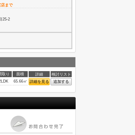
一宮店まで
25-2
間取り
面積
詳細
検討リスト
2LDK
65.66㎡
詳細を見る
追加する