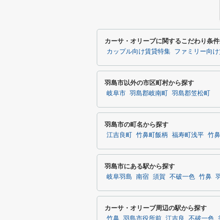
カーサ・オリーブに関するこだわり条件
カップル向け賃貸特集
ファミリー向け
羽島市以外の市区町村から探す
岐阜市
羽島郡岐南町
羽島郡笠松町
羽島市の町名から探す
江吉良町
竹鼻町飯柄
福寿町浅平
竹
羽島市にある駅から探す
岐阜羽島
南宿
須賀
不破一色
竹鼻
カーサ・オリーブ周辺の駅から探す
竹鼻
羽島市役所前
江吉良
不破一色