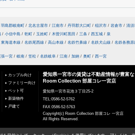
羽島郡岐南町
/
北名古屋市
/
江南市
/
丹羽郡大口町
/
稲沢市
/
岩倉市
/
清須
鶉
/
小信中島
/
乾町
/
玉姓町
/
木曽川町黒田
/
三条
/
西五城
/
泉
東海道本線
/
名鉄尾西線
/
高山本線
/
名鉄竹鼻線
/
名鉄犬山線
/
名鉄各務原
尾張一宮
/
岐南
/
笠松
/
名鉄岐阜
/
江南
/
加納
/
奥町
/
西一宮
愛知県一宮市の賃貸は不動産情報が豊富な
カップル向け
Room Collection 部屋コレ一宮店
ファミリー向け
ペット可
愛知県一宮市花池３丁目25-2
新築物件
TEL:0586-52-5762
戸建て
FAX:0586-52-5763
Copyright(c) Room Collection 部屋コレ 一宮店
All Rights Reserved.