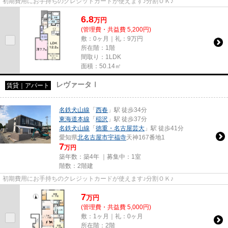
初期費用にお手持ちのクレジットカードが使えます♪分割ＯＫ♪
6.8
万
円
(管理費・共益費 5,200円)
敷：0ヶ月｜礼：9万円
所在階：1階
間取り：1LDK
面積：50.14㎡
レヴァータⅠ
賃貸｜アパート
名鉄犬山線
「
西春
」駅 徒歩34分
東海道本線
「
稲沢
」駅 徒歩37分
名鉄犬山線
「
徳重・名古屋芸大
」駅 徒歩41分
愛知県
北名古屋市
宇福寺
天神167番地1
7
万円
築年数：築4年 ｜募集中：
1室
階数：2階建
初期費用にお手持ちのクレジットカードが使えます♪分割ＯＫ♪
7
万
円
(管理費・共益費 5,000円)
敷：1ヶ月｜礼：0ヶ月
所在階：2階