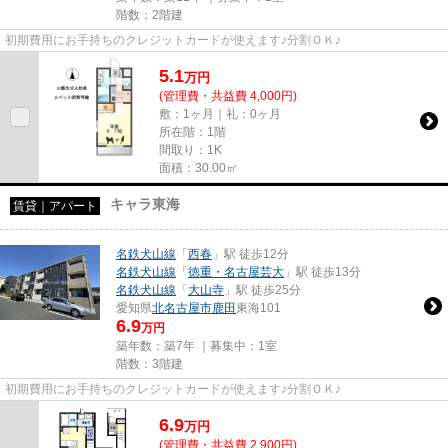
階数：2階建
初期費用にお手持ちのクレジットカードが使えます♪分割ＯＫ♪
5.1
万
円
(管理費・共益費 4,000円)
敷：1ヶ月｜礼：0ヶ月
所在階：1階
間取り：1K
面積：30.00㎡
キャラ東海
賃貸｜アパート
名鉄犬山線
「
西春
」駅 徒歩12分
名鉄犬山線
「
徳重・名古屋芸大
」駅 徒歩13分
名鉄犬山線
「
大山寺
」駅 徒歩25分
愛知県
北名古屋市
鹿田
東海101
6.9
万円
築年数：築7年 ｜募集中：
1室
階数：3階建
初期費用にお手持ちのクレジットカードが使えます♪分割ＯＫ♪
6.9
万
円
(管理費・共益費 2,900円)