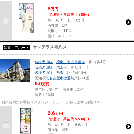
6
万
円
(管理費・共益費 4,500円)
敷：0ヶ月｜礼：8万円
所在階：1階
間取り：1LDK
面積：40.02㎡
サンテラス与八杁
賃貸｜アパート
名鉄犬山線
「
徳重・名古屋芸大
」駅 徒歩4分
名鉄犬山線
「
大山寺
」駅 徒歩13分
名鉄犬山線
「
西春
」駅 徒歩16分
愛知県
北名古屋市
徳重
与八杁71番
6.6
万円
築年数：築4年 ｜募集中：
1室
階数：3階建
初期費用にお手持ちのクレジットカードが使えます♪分割ＯＫ♪
6.6
万
円
(管理費・共益費 5,500円)
敷：1ヶ月｜礼：9.9万円
所在階：2階