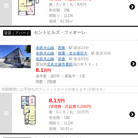
敷：0ヶ月｜礼：9万円
所在階：2階
間取り：1LDK
面積：42.58㎡
セントヒルズ・フィオーレ
賃貸｜アパート
名鉄犬山線
「
西春
」駅 徒歩13分
名鉄犬山線
「
徳重・名古屋芸大
」駅 徒歩10分
名鉄犬山線
「
岩倉
」駅 徒歩53分
愛知県
北名古屋市
鹿田
花の木５３－１
8.1
万円
築年数：築3年 ｜募集中：
1室
階数：2階建
初期費用にお手持ちのクレジットカードが使えます♪分割ＯＫ♪
8.1
万
円
(管理費・共益費 5,200円)
敷：0ヶ月｜礼：10万円
所在階：1階
間取り：1LDK
面積：50.01㎡