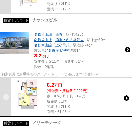
間取り：2LDK
面積：58.17㎡
ナッシュビル
賃貸｜アパート
名鉄犬山線
「
西春
」駅 徒歩20分
名鉄犬山線
「
徳重・名古屋芸大
」駅 徒歩39分
名鉄犬山線
「
上小田井
」駅 徒歩44分
愛知県
北名古屋市
沖村
佐渡14
8.2
万円
築年数：築11年 ｜募集中：
1室
階数：2階建
初期費用にお手持ちのクレジットカードが使えます♪分割ＯＫ♪
8.2
万
円
(管理費・共益費 5,500円)
敷：0.5ヶ月｜礼：1ヶ月
所在階：1階
間取り：2LDK
面積：51.36㎡
メリーモナーク
賃貸｜アパート