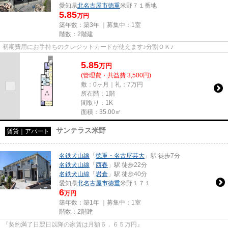
愛知県
北名古屋市
徳重
米野７１番地
5.85
万円
築年数：築3年 ｜募集中：
1室
階数：2階建
初期費用にお手持ちのクレジットカードが使えます♪分割ＯＫ♪
5.85
万
円
(管理費・共益費 3,500円)
敷：0ヶ月｜礼：7万円
所在階：1階
間取り：1K
面積：35.00㎡
サンテラス米野
賃貸｜アパート
名鉄犬山線
「
徳重・名古屋芸大
」駅 徒歩7分
名鉄犬山線
「
西春
」駅 徒歩22分
名鉄犬山線
「
岩倉
」駅 徒歩40分
愛知県
北名古屋市
徳重
米野１７１
6
万円
築年数：築1年 ｜募集中：
1室
階数：2階建
『契約満了日翌日以降の家賃は月額６．６５万円』