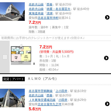
名鉄犬山線
「
西春
」駅 徒歩23分
名鉄犬山線
「
徳重・名古屋芸大
」駅 徒歩40分
東海道本線
「
清洲
」駅 徒歩44分
愛知県
北名古屋市
沖村
佐渡24-1
7.2
万円
築年数：築6年 ｜募集中：
1室
階数：3階建
初期費用にお手持ちのクレジットカードが使えます♪分割ＯＫ♪
7.2
万
円
(管理費・共益費 5,500円)
敷：1ヶ月｜礼：1ヶ月
所在階：1階
間取り：1LDK
面積：40.04㎡
ＡＬＭＯ（アルモ）
賃貸｜アパート
名古屋市営鶴舞線
「
上小田井
」駅 徒歩19分
名鉄犬山線
「
西春
」駅 徒歩20分
ＪＲ東海交通城北線
「
小田井
」駅 徒歩29分
愛知県
北名古屋市
九之坪
天神20番
5.6
万円