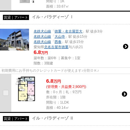
間取り：1K
面積：33.67㎡
イル・パラディーゾ Ⅰ
賃貸｜アパート
名鉄犬山線
「
徳重・名古屋芸大
」駅 徒歩3分
名鉄犬山線
「
大山寺
」駅 徒歩15分
名鉄犬山線
「
西春
」駅 徒歩15分
愛知県
北名古屋市
徳重
与八杁21
6.8
万円
築年数：築6年 ｜募集中：
1室
階数：3階建
初期費用にお手持ちのクレジットカードが使えます♪分割ＯＫ♪
6.8
万
円
(管理費・共益費 2,900円)
敷：0ヶ月｜礼：9万円
所在階：1階
間取り：1LDK
面積：40.14㎡
イル・パラディーゾ Ⅱ
賃貸｜アパート