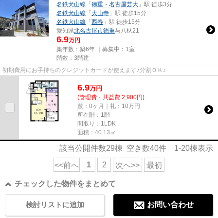
名鉄犬山線
「
徳重・名古屋芸大
」駅 徒歩3分
名鉄犬山線
「
大山寺
」駅 徒歩15分
名鉄犬山線
「
西春
」駅 徒歩15分
愛知県
北名古屋市
徳重
与八杁21
6.9
万円
築年数：築6年 ｜募集中：
1室
階数：3階建
初期費用にお手持ちのクレジットカードが使えます♪分割ＯＫ♪
6.9
万
円
(管理費・共益費 2,900円)
敷：0ヶ月｜礼：10万円
所在階：1階
間取り：1LDK
面積：40.13㎡
該当公開件数
29
棟 空き数
40
件
1-20
棟表示
1
2
<<前へ
次へ>>
最初
チェックした物件をまとめて
検討リストに追加
お問い合わせ