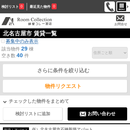
0
0
検討リスト
最近見た物件
お問合せ
北名古屋市 賃貸一覧
募集中のみ表示
29
該当物件
棟
40
空き数
件
さらに条件を絞り込む
物件リクエスト
チェックした物件をまとめて
検討リストに追加
お問い合わせ
仮）北名古屋市石橋新築アパート
賃貸｜アパート