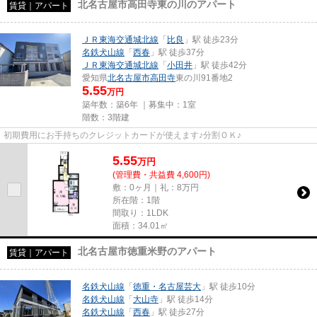
北名古屋市高田寺東の川のアパート
賃貸｜アパート
ＪＲ東海交通城北線
「
比良
」駅 徒歩23分
名鉄犬山線
「
西春
」駅 徒歩37分
ＪＲ東海交通城北線
「
小田井
」駅 徒歩42分
愛知県
北名古屋市
高田寺
東の川91番地2
5.55
万円
築年数：築6年 ｜募集中：
1室
階数：3階建
初期費用にお手持ちのクレジットカードが使えます♪分割ＯＫ♪
5.55
万
円
(管理費・共益費 4,600円)
敷：0ヶ月｜礼：8万円
所在階：1階
間取り：1LDK
面積：34.01㎡
北名古屋市徳重米野のアパート
賃貸｜アパート
名鉄犬山線
「
徳重・名古屋芸大
」駅 徒歩10分
名鉄犬山線
「
大山寺
」駅 徒歩14分
名鉄犬山線
「
西春
」駅 徒歩27分