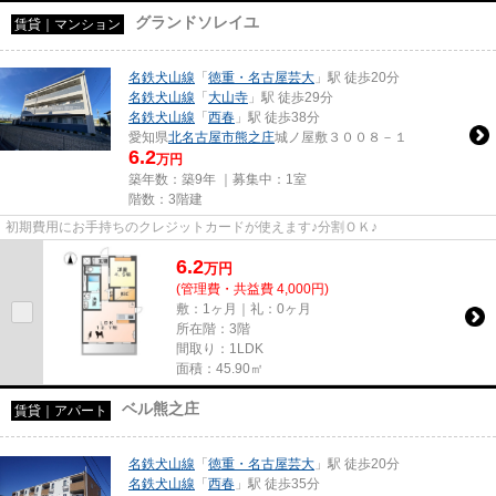
グランドソレイユ
賃貸｜マンション
名鉄犬山線
「
徳重・名古屋芸大
」駅 徒歩20分
名鉄犬山線
「
大山寺
」駅 徒歩29分
名鉄犬山線
「
西春
」駅 徒歩38分
愛知県
北名古屋市
熊之庄
城ノ屋敷３００８－１
6.2
万円
築年数：築9年 ｜募集中：
1室
階数：3階建
初期費用にお手持ちのクレジットカードが使えます♪分割ＯＫ♪
6.2
万
円
(管理費・共益費 4,000円)
敷：1ヶ月｜礼：0ヶ月
所在階：3階
間取り：1LDK
面積：45.90㎡
ベル熊之庄
賃貸｜アパート
名鉄犬山線
「
徳重・名古屋芸大
」駅 徒歩20分
名鉄犬山線
「
西春
」駅 徒歩35分