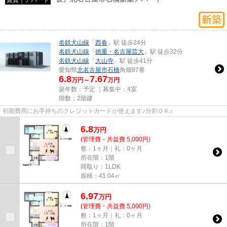
名鉄犬山線
「
西春
」駅 徒歩24分
名鉄犬山線
「
徳重・名古屋芸大
」駅 徒歩32分
名鉄犬山線
「
大山寺
」駅 徒歩41分
愛知県
北名古屋市
石橋
角畑87番
6.8
7.67
万円～
万円
築年数：予定 ｜募集中：
4室
階数：2階建
初期費用にお手持ちのクレジットカードが使えます♪分割ＯＫ♪
6.8
万
円
(管理費・共益費 5,000円)
敷：1ヶ月｜礼：0ヶ月
所在階：1階
間取り：1LDK
面積：41.04㎡
6.97
万
円
(管理費・共益費 5,000円)
敷：1ヶ月｜礼：0ヶ月
所在階：1階