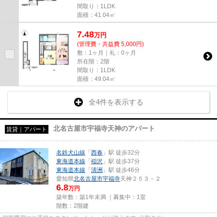
間取り：1LDK
面積：41.04㎡
7.48
万
円
(管理費・共益費 5,000円)
敷：1ヶ月｜礼：0ヶ月
所在階：2階
間取り：1LDK
面積：49.04㎡
全4件を表示する
北名古屋市宇福寺天神のアパート
賃貸｜アパート
名鉄犬山線
「
西春
」駅 徒歩32分
東海道本線
「
稲沢
」駅 徒歩37分
東海道本線
「
清洲
」駅 徒歩46分
愛知県
北名古屋市
宇福寺
天神２５３－２
6.8
万円
築年数：築1年未満 ｜募集中：
1室
階数：2階建