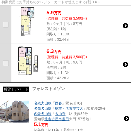
初期費用にお手持ちのクレジットカードが使えます♪分割ＯＫ♪
5.9
万
円
(管理費・共益費 3,500円)
敷：0ヶ月｜礼：8万円
所在階：1階
間取り：1LDK
面積：32.44㎡
6.3
万
円
(管理費・共益費 3,500円)
敷：0ヶ月｜礼：9万円
所在階：2階
間取り：1LDK
面積：42.28㎡
フォレストメゾン
賃貸｜アパート
名鉄犬山線
「
西春
」駅 徒歩8分
名鉄犬山線
「
徳重・名古屋芸大
」駅 徒歩20分
名鉄犬山線
「
大山寺
」駅 徒歩32分
愛知県
北名古屋市
鹿田
大門157番地1
5.1
万円
築年数：築11年 ｜募集中：
1室