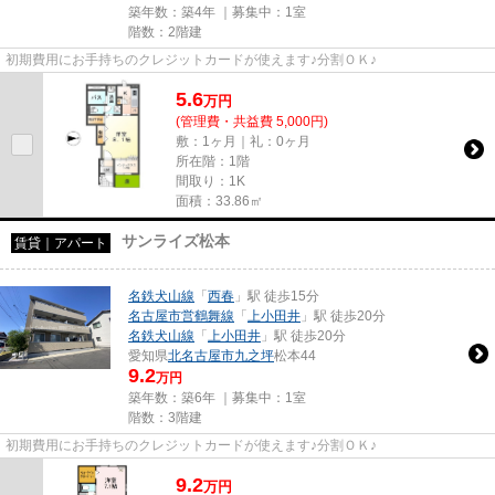
築年数：築4年 ｜募集中：
1室
階数：2階建
初期費用にお手持ちのクレジットカードが使えます♪分割ＯＫ♪
5.6
万
円
(管理費・共益費 5,000円)
敷：1ヶ月｜礼：0ヶ月
所在階：1階
間取り：1K
面積：33.86㎡
サンライズ松本
賃貸｜アパート
名鉄犬山線
「
西春
」駅 徒歩15分
名古屋市営鶴舞線
「
上小田井
」駅 徒歩20分
名鉄犬山線
「
上小田井
」駅 徒歩20分
愛知県
北名古屋市
九之坪
松本44
9.2
万円
築年数：築6年 ｜募集中：
1室
階数：3階建
初期費用にお手持ちのクレジットカードが使えます♪分割ＯＫ♪
9.2
万
円