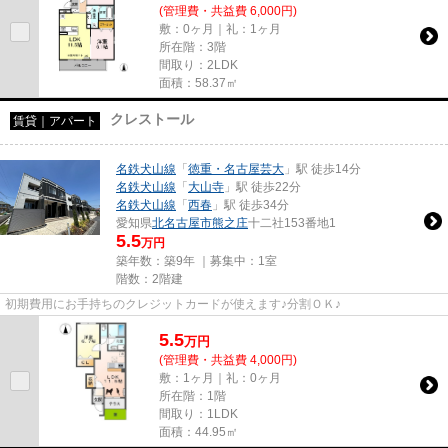
(管理費・共益費 6,000円)
敷：0ヶ月｜礼：1ヶ月
所在階：3階
間取り：2LDK
面積：58.37㎡
クレストール
賃貸｜アパート
名鉄犬山線
「
徳重・名古屋芸大
」駅 徒歩14分
名鉄犬山線
「
大山寺
」駅 徒歩22分
名鉄犬山線
「
西春
」駅 徒歩34分
愛知県
北名古屋市
熊之庄
十二社153番地1
5.5
万円
築年数：築9年 ｜募集中：
1室
階数：2階建
初期費用にお手持ちのクレジットカードが使えます♪分割ＯＫ♪
5.5
万
円
(管理費・共益費 4,000円)
敷：1ヶ月｜礼：0ヶ月
所在階：1階
間取り：1LDK
面積：44.95㎡