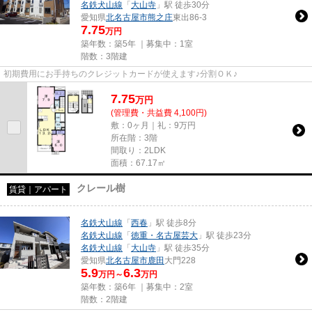
名鉄犬山線
「
大山寺
」駅 徒歩30分
愛知県
北名古屋市
熊之庄
東出86-3
7.75
万円
築年数：築5年 ｜募集中：
1室
階数：3階建
初期費用にお手持ちのクレジットカードが使えます♪分割ＯＫ♪
7.75
万
円
(管理費・共益費 4,100円)
敷：0ヶ月｜礼：9万円
所在階：3階
間取り：2LDK
面積：67.17㎡
クレール樹
賃貸｜アパート
名鉄犬山線
「
西春
」駅 徒歩8分
名鉄犬山線
「
徳重・名古屋芸大
」駅 徒歩23分
名鉄犬山線
「
大山寺
」駅 徒歩35分
愛知県
北名古屋市
鹿田
大門228
5.9
6.3
万円～
万円
築年数：築6年 ｜募集中：
2室
階数：2階建