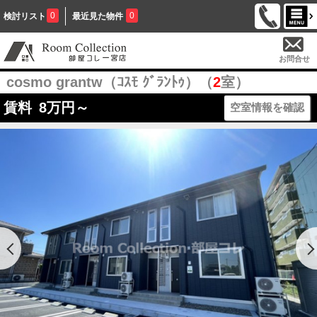
0
0
検討リスト
最近見た物件
お問合せ
cosmo grantw（ｺｽﾓ ｸﾞﾗﾝﾄｩ）（
2
室）
賃料
8
万円～
空室情報を確認