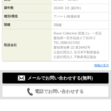
築年数
2024年 3月 (築2年)
種別/構造
アパート/軽量鉄骨
階建
2階建
Room Collection 部屋コレ 一宮店
愛知県一宮市花池３丁目25-2
TEL:0586-52-5762
取扱会社
愛知県知事 (2) 第24442号
公益社団法人 全日本不動産協会
公益社団法人 不動産保証協会
情報の見方
メールでお問い合わせする(無料)
電話でお問い合わせする