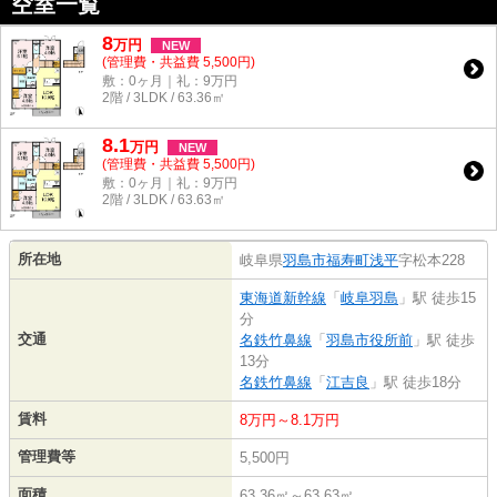
空室一覧
8
万
円
NEW
(管理費・共益費 5,500円)
敷：0ヶ月｜礼：9万円
2階 / 3LDK / 63.36㎡
8.1
万
円
NEW
(管理費・共益費 5,500円)
敷：0ヶ月｜礼：9万円
2階 / 3LDK / 63.63㎡
所在地
岐阜県
羽島市
福寿町浅平
字松本228
東海道新幹線
「
岐阜羽島
」駅 徒歩15
分
交通
名鉄竹鼻線
「
羽島市役所前
」駅 徒歩
13分
名鉄竹鼻線
「
江吉良
」駅 徒歩18分
賃料
8万円～8.1万円
管理費等
5,500円
面積
63.36㎡～63.63㎡