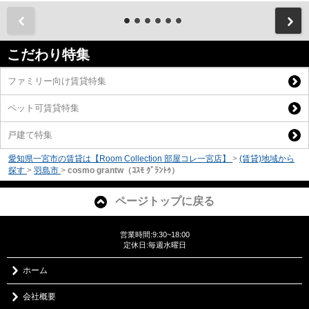
前
こだわり特集
ファミリー向け賃貸特集
ペット可賃貸特集
戸建て特集
愛知県一宮市の賃貸は【Room Collection 部屋コレ一宮店】
>
(賃貸)地域から
探す
>
羽島市
>
cosmo grantw（ｺｽﾓ ｸﾞﾗﾝﾄｩ）
ページトップに戻る
営業時間:9:30~18:00
定休日:毎週水曜日
ホーム
会社概要