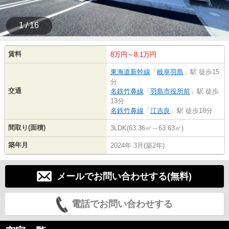
1 / 16
賃料
8万円～8.1万円
東海道新幹線
「
岐阜羽島
」駅 徒歩15
分
交通
名鉄竹鼻線
「
羽島市役所前
」駅 徒歩
13分
名鉄竹鼻線
「
江吉良
」駅 徒歩18分
間取り(面積)
3LDK(63.36㎡～63.63㎡)
築年月
2024年 3月(築2年)
メールでお問い合わせする(無料)
電話でお問い合わせする