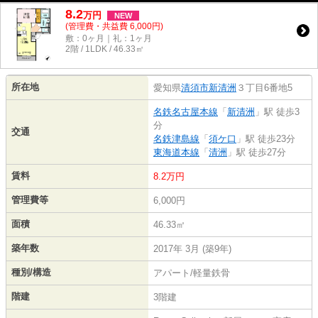
8.2
万
円
NEW
(管理費・共益費 6,000円)
敷：0ヶ月｜礼：1ヶ月
2階 / 1LDK / 46.33㎡
所在地
愛知県
清須市
新清洲
３丁目6番地5
名鉄名古屋本線
「
新清洲
」駅 徒歩3
分
交通
名鉄津島線
「
須ケ口
」駅 徒歩23分
東海道本線
「
清洲
」駅 徒歩27分
賃料
8.2万円
管理費等
6,000円
面積
46.33㎡
築年数
2017年 3月 (築9年)
種別/構造
アパート/軽量鉄骨
階建
3階建