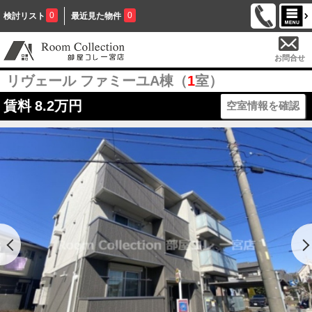
0
0
検討リスト
最近見た物件
お問合せ
リヴェール ファミーユA棟（
1
室）
賃料
8.2万円
空室情報を確認