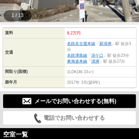
1 / 13
賃料
8.2万円
名鉄名古屋本線
「
新清洲
」駅 徒歩3
分
交通
名鉄津島線
「
須ケ口
」駅 徒歩23分
東海道本線
「
清洲
」駅 徒歩27分
間取り(面積)
1LDK(46.33㎡)
築年月
2017年 3月(築9年)
メールでお問い合わせする(無料)
電話でお問い合わせする
空室一覧