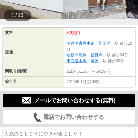
1 / 13
賃料
8.8万円
名鉄名古屋本線
「
新清洲
」駅 徒歩10
分
交通
名鉄津島線
「
甚目寺
」駅 徒歩24分
東海道本線
「
清洲
」駅 徒歩30分
間取り(面積)
2LDK(51.26㎡～59.19㎡)
築年月
2017年 1月(築9年)
メールでお問い合わせする(無料)
電話でお問い合わせする
人気の２ＬＤＫに空きが出ました！