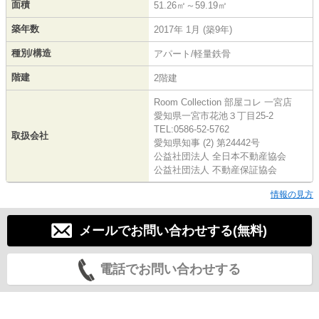
面積
51.26㎡～59.19㎡
築年数
2017年 1月 (築9年)
種別/構造
アパート/軽量鉄骨
階建
2階建
Room Collection 部屋コレ 一宮店
愛知県一宮市花池３丁目25-2
TEL:0586-52-5762
取扱会社
愛知県知事 (2) 第24442号
公益社団法人 全日本不動産協会
公益社団法人 不動産保証協会
情報の見方
メールでお問い合わせする(無料)
電話でお問い合わせする