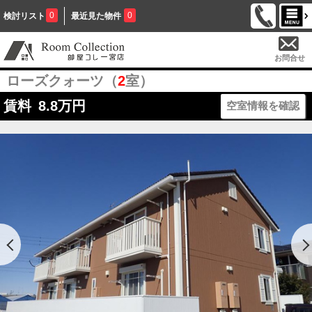
0
0
検討リスト
最近見た物件
お問合せ
ローズクォーツ（
2
室）
賃料
8.8
万円
空室情報を確認