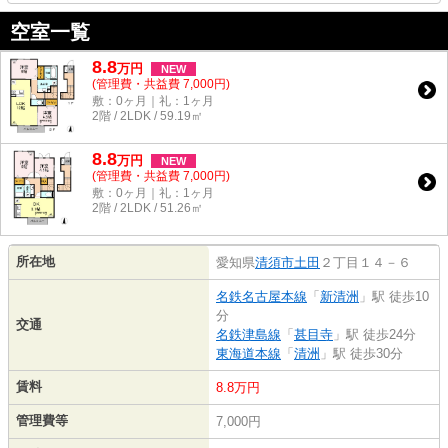
空室一覧
8.8
万
円
NEW
(管理費・共益費 7,000円)
敷：0ヶ月｜礼：1ヶ月
2階 / 2LDK / 59.19㎡
8.8
万
円
NEW
(管理費・共益費 7,000円)
敷：0ヶ月｜礼：1ヶ月
2階 / 2LDK / 51.26㎡
所在地
愛知県
清須市
土田
２丁目１４－６
名鉄名古屋本線
「
新清洲
」駅 徒歩10
分
交通
名鉄津島線
「
甚目寺
」駅 徒歩24分
東海道本線
「
清洲
」駅 徒歩30分
賃料
8.8万円
管理費等
7,000円