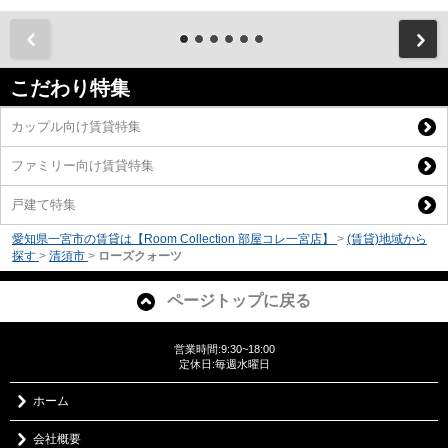
前
こだわり特集
カップル向け賃貸特集
ファミリー向け賃貸特集
戸建て特集
愛知県一宮市の賃貸は【Room Collection 部屋コレ一宮店】
>
(賃貸)地域から
探す
>
清須市
>
ローズクォーツ
ページトップに戻る
営業時間:9:30~18:00
定休日:毎週水曜日
ホーム
会社概要