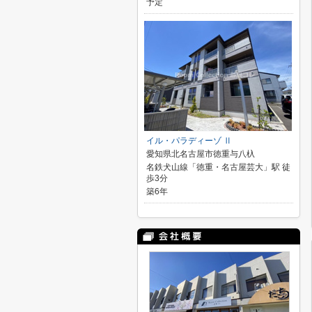
予定
イル・パラディーゾ Ⅱ
愛知県北名古屋市徳重与八杁
名鉄犬山線「徳重・名古屋芸大」駅 徒
歩3分
築6年