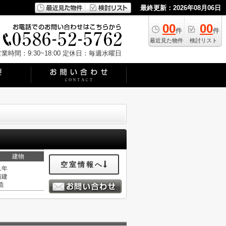
最終更新：2026年08月06日
00
00
件
件
最近見た物件
検討リスト
業時間：9:30~18:00
定休日：毎週水曜日
建物
空室情報へ
1年
階建
造