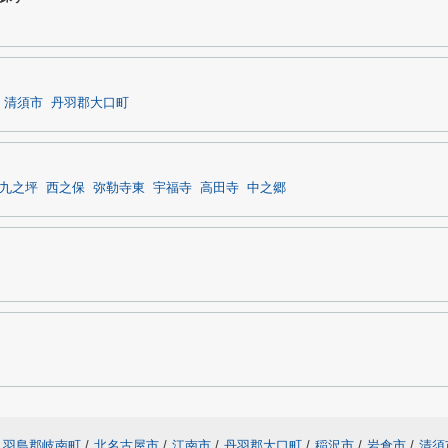
清須市
丹羽郡大口町
九之坪
西之保
弥勒寺東
宇福寺
高田寺
中之郷
羽島郡岐南町
/
北名古屋市
/
江南市
/
丹羽郡大口町
/
稲沢市
/
岩倉市
/
清須