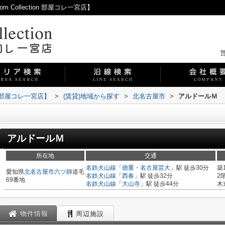
ollection 部屋コレ一宮店】
営
on 部屋コレ一宮店】
>
(賃貸)地域から探す
>
北名古屋市
>
アルドールＭ
アルドールＭ
所在地
交通
名鉄犬山線
「
徳重・名古屋芸大
」駅 徒歩30分
築
愛知県
北名古屋市
六ツ師
道毛
名鉄犬山線
「
西春
」駅 徒歩32分
2
69番地
名鉄犬山線
「
大山寺
」駅 徒歩44分
木
物件情報
周辺施設