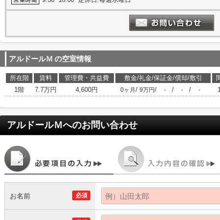
アルドールＭ
の空室情報
所在階
賃料
管理費・共益費
敷金/礼金/保証金/償却/敷引
1階
7.7万円
4,600円
/
/
/
/
0ヶ月
9万円
-
-
-
アルドールＭ
へのお問い合わせ
お名前
必須