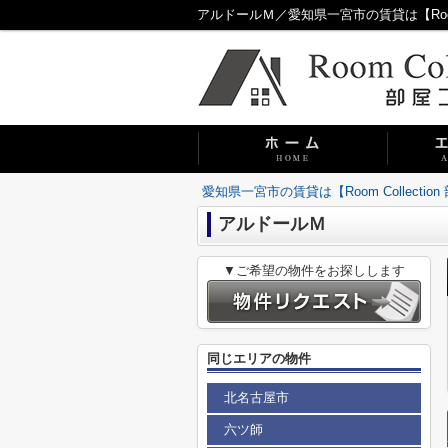
アルドールＭ／愛知県一宮市の賃貸は【Room C
愛知県一宮市の賃貸は【Room Collecti
アルドールＭ
▼ご希望の物件をお探しします
同じエリアの物件
北名古屋市
六ツ師