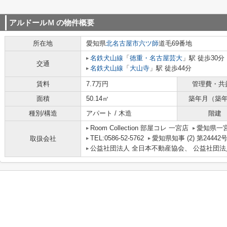
アルドールＭ
の物件概要
所在地
愛知県
北名古屋市
六ツ師
道毛69番地
名鉄犬山線
「
徳重・名古屋芸大
」駅 徒歩30分
交通
名鉄犬山線
「
大山寺
」駅 徒歩44分
賃料
7.7万円
管理費・共
面積
50.14㎡
築年月（築
種別/構造
アパート / 木造
階建
Room Collection 部屋コレ 一宮店
愛知県一宮
TEL:0586-52-5762
愛知県知事 (2) 第24442
取扱会社
公益社団法人 全日本不動産協会、 公益社団法