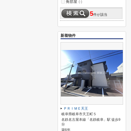
角部屋
(-)
5
件が該当
新着物件
ＰＲＩＭＥ天王
岐阜県岐阜市天王町５
名鉄名古屋本線「名鉄岐阜」駅 徒歩9
分
築6年