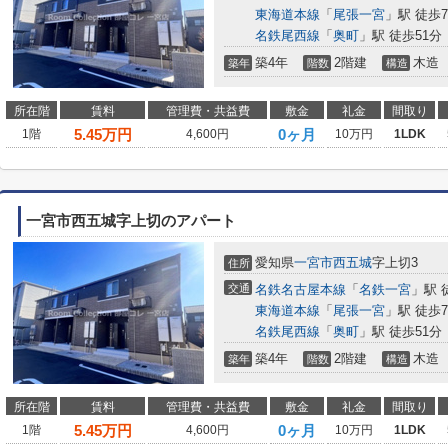
東海道本線
「
尾張一宮
」駅 徒歩7
名鉄尾西線
「
奥町
」駅 徒歩51分
築4年
2階建
木造
築年
階数
構造
所在階
賃料
管理費・共益費
敷金
礼金
間取り
5.45
万円
0ヶ月
1階
4,600円
10万円
1LDK
一宮市西五城字上切のアパート
愛知県
一宮市
西五城
字上切3
住所
交通
名鉄名古屋本線
「
名鉄一宮
」駅 
東海道本線
「
尾張一宮
」駅 徒歩7
名鉄尾西線
「
奥町
」駅 徒歩51分
築4年
2階建
木造
築年
階数
構造
所在階
賃料
管理費・共益費
敷金
礼金
間取り
5.45
万円
0ヶ月
1階
4,600円
10万円
1LDK