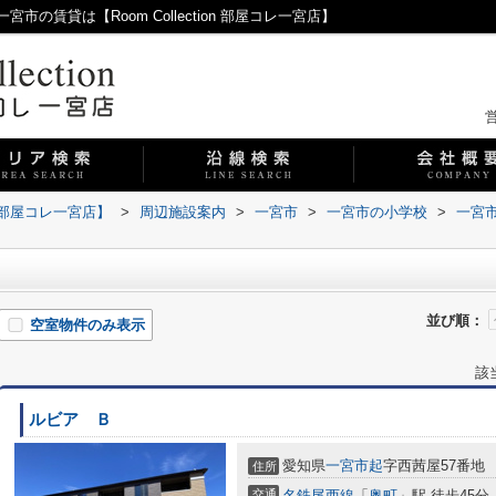
賃貸は【Room Collection 部屋コレ一宮店】
営
on 部屋コレ一宮店】
>
周辺施設案内
>
一宮市
>
一宮市の小学校
>
一宮
並び順：
空室物件のみ表示
該
ルビア Ｂ
愛知県
一宮市
起
字西茜屋57番地
住所
交通
名鉄尾西線
「
奥町
」駅 徒歩45分