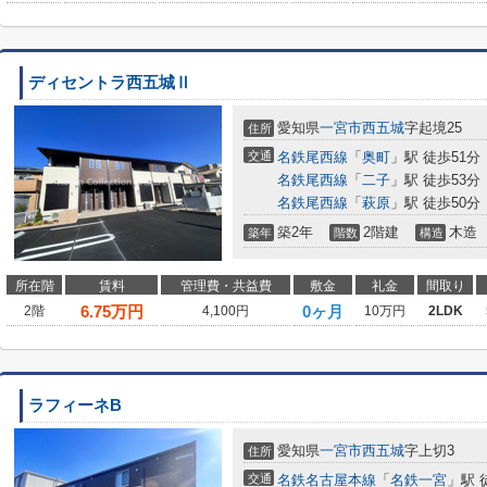
ディセントラ西五城Ⅱ
愛知県
一宮市
西五城
字起境25
住所
交通
名鉄尾西線
「
奥町
」駅 徒歩51分
名鉄尾西線
「
二子
」駅 徒歩53分
名鉄尾西線
「
萩原
」駅 徒歩50分
築2年
2階建
木造
築年
階数
構造
所在階
賃料
管理費・共益費
敷金
礼金
間取り
6.75
万円
0ヶ月
2階
4,100円
10万円
2LDK
ラフィーネB
愛知県
一宮市
西五城
字上切3
住所
交通
名鉄名古屋本線
「
名鉄一宮
」駅 