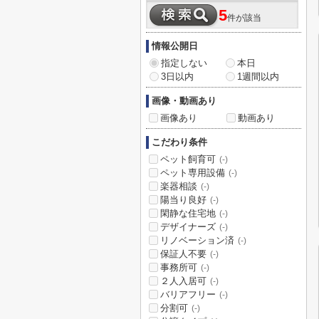
5
件が該当
情報公開日
指定しない
本日
3日以内
1週間以内
画像・動画あり
画像あり
動画あり
こだわり条件
ペット飼育可
(-)
ペット専用設備
(-)
楽器相談
(-)
陽当り良好
(-)
閑静な住宅地
(-)
デザイナーズ
(-)
リノベーション済
(-)
保証人不要
(-)
事務所可
(-)
２人入居可
(-)
バリアフリー
(-)
分割可
(-)