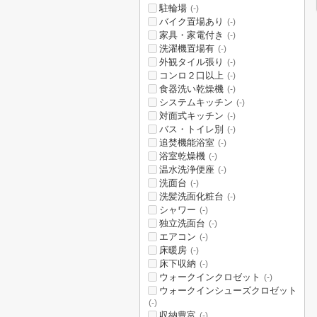
駐輪場
(-)
バイク置場あり
(-)
家具・家電付き
(-)
洗濯機置場有
(-)
外観タイル張り
(-)
コンロ２口以上
(-)
食器洗い乾燥機
(-)
システムキッチン
(-)
対面式キッチン
(-)
バス・トイレ別
(-)
追焚機能浴室
(-)
浴室乾燥機
(-)
温水洗浄便座
(-)
洗面台
(-)
洗髪洗面化粧台
(-)
シャワー
(-)
独立洗面台
(-)
エアコン
(-)
床暖房
(-)
床下収納
(-)
ウォークインクロゼット
(-)
ウォークインシューズクロゼット
(-)
収納豊富
(-)