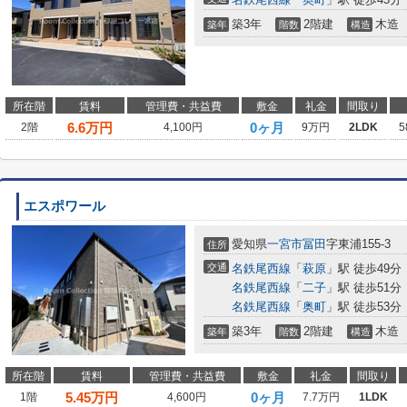
築3年
2階建
木造
築年
階数
構造
所在階
賃料
管理費・共益費
敷金
礼金
間取り
6.6
万円
0ヶ月
2階
4,100円
9万円
2LDK
5
エスポワール
愛知県
一宮市
冨田
字東浦155‐3
住所
交通
名鉄尾西線
「
萩原
」駅 徒歩49分
名鉄尾西線
「
二子
」駅 徒歩51分
名鉄尾西線
「
奥町
」駅 徒歩53分
築3年
2階建
木造
築年
階数
構造
所在階
賃料
管理費・共益費
敷金
礼金
間取り
5.45
万円
0ヶ月
1階
4,600円
7.7万円
1LDK