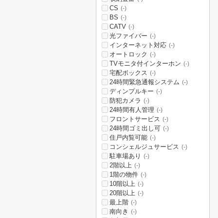
CS
(-)
BS
(-)
CATV
(-)
光ファイバー
(-)
インターネット対応
(-)
オートロック
(-)
TVモニタ付インターホン
(-)
宅配ボックス
(-)
24時間緊急通報システム
(-)
ディンプルキー
(-)
防犯カメラ
(-)
24時間有人管理
(-)
フロントサービス
(-)
24時間ゴミ出し可
(-)
住戸内覧可能
(-)
コンシェルジュサービス
(-)
駐車場あり
(-)
2階以上
(-)
1階の物件
(-)
10階以上
(-)
20階以上
(-)
最上階
(-)
南向き
(-)