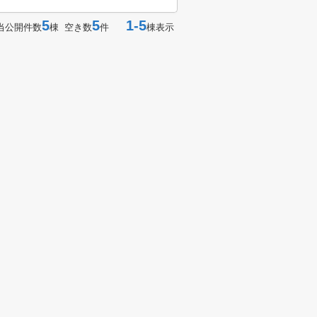
5
5
1-5
当公開件数
棟 空き数
件
棟表示