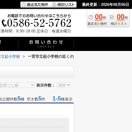
最終更新：2026年08月06日
00
00
件
件
最近見た物件
検討リスト
業時間：9:30~18:00
定休日：毎週水曜日
市立起小学校
>
一宮市立起小学校の近くの
表示件数：
5
5
1-5
当公開件数
棟 空き数
件
棟表示