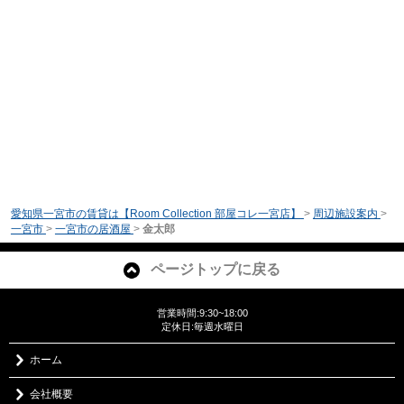
愛知県一宮市の賃貸は【Room Collection 部屋コレ一宮店】
>
周辺施設案内
>
一宮市
>
一宮市の居酒屋
>
金太郎
ページトップに戻る
営業時間:9:30~18:00
定休日:毎週水曜日
ホーム
会社概要