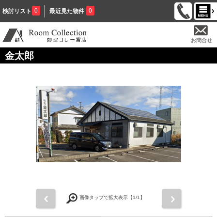
0
0
検討リスト
最近見た物件
お問合せ
金太郎
前
次
画像タップで拡大表示【
1
/1】