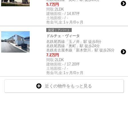
5.7万円
間取:
2LDK
建物面積:
- / 14.87坪
土地面積:
- / -
敷金/礼金:
1ヶ月/0ヶ月
賃貸｜アパート
ドルチェ・ヴィータ
名鉄尾西線「玉ノ井」駅 徒歩8分
名鉄尾西線「奥町」駅 徒歩24分
名鉄名古屋本線「新木曽川」駅 徒歩26分
7.2万円
間取:
2LDK
建物面積:
- / 17.20坪
土地面積:
- / -
敷金/礼金:
1ヶ月/0ヶ月
近くの物件をもっと見る