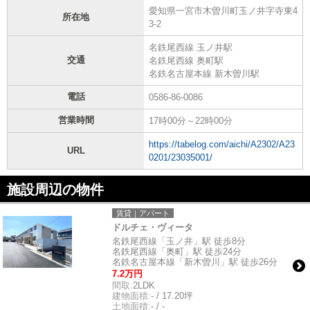
愛知県一宮市木曽川町玉ノ井字寺東4
所在地
3-2
名鉄尾西線 玉ノ井駅
交通
名鉄尾西線 奥町駅
名鉄名古屋本線 新木曽川駅
電話
0586-86-0086
営業時間
17時00分～22時00分
https://tabelog.com/aichi/A2302/A23
URL
0201/23035001/
施設周辺の物件
賃貸｜アパート
ドルチェ・ヴィータ
名鉄尾西線「玉ノ井」駅 徒歩8分
名鉄尾西線「奥町」駅 徒歩24分
名鉄名古屋本線「新木曽川」駅 徒歩26分
7.2万円
間取:
2LDK
建物面積:
- / 17.20坪
土地面積:
- / -