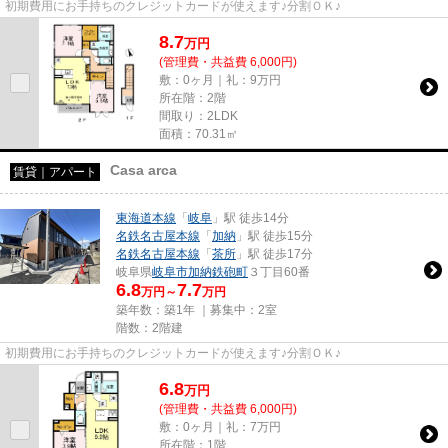
初期費用にお手持ちのクレジットカードが使えます♪分割ＯＫ♪
8.7
万
円
(管理費・共益費 6,000円)
敷：0ヶ月｜礼：9万円
所在階：2階
間取り：2LDK
面積：70.31㎡
Casa arca
賃貸｜アパート
東海道本線
「
岐阜
」駅 徒歩14分
名鉄名古屋本線
「
加納
」駅 徒歩15分
名鉄名古屋本線
「
茶所
」駅 徒歩17分
岐阜県
岐阜市
加納鉄砲町
３丁目60番
6.8
7.7
万円～
万円
築年数：築1年 ｜募集中：
2室
階数：2階建
初期費用にお手持ちのクレジットカードが使えます♪分割ＯＫ♪
6.8
万
円
(管理費・共益費 6,000円)
敷：0ヶ月｜礼：7万円
所在階：1階