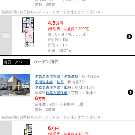
階数：3階建
初期費用にお手持ちのクレジットカードが使えます♪分割ＯＫ♪
4.5
万
円
(管理費・共益費 2,300円)
敷：0ヶ月｜礼：5.5万円
所在階：1階
間取り：1R
面積：26.27㎡
ガーデン清住
賃貸｜アパート
名鉄名古屋本線
「
名鉄岐阜
」駅 徒歩3分
東海道本線
「
岐阜
」駅 徒歩7分
名鉄名古屋本線
「
加納
」駅 徒歩10分
岐阜県
岐阜市
清住町
３丁目１１番地２
6
万円
築年数：築5年 ｜募集中：
1室
階数：3階建
初期費用にお手持ちのクレジットカードが使えます♪分割ＯＫ♪
6
万
円
(管理費・共益費 4,100円)