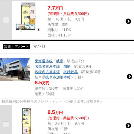
7.7
万
円
(管理費・共益費 5,500円)
敷：0ヶ月｜礼：8万円
所在階：3階
間取り：1LDK
面積：41.15㎡
マハロ
賃貸｜アパート
東海道本線
「
岐阜
」駅 徒歩7分
名鉄名古屋本線
「
加納
」駅 徒歩9分
名鉄名古屋本線
「
名鉄岐阜
」駅 徒歩10分
岐阜県
岐阜市
加納本町
２丁目7
8.5
万円
築年数：築6年 ｜募集中：
1室
階数：3階建
初期費用にお手持ちのクレジットカードが使えます♪分割ＯＫ♪
8.5
万
円
(管理費・共益費 5,500円)
敷：0ヶ月｜礼：9万円
所在階：1階