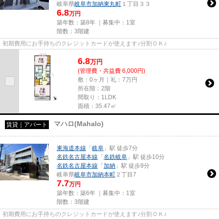
岐阜県
岐阜市
加納東丸町
１丁目３３
6.8
万円
築年数：築8年 ｜募集中：
1室
階数：3階建
初期費用にお手持ちのクレジットカードが使えます♪分割ＯＫ♪
6.8
万
円
(管理費・共益費 6,000円)
敷：0ヶ月｜礼：7万円
所在階：2階
間取り：1LDK
面積：35.47㎡
マハロ(Mahalo)
賃貸｜アパート
東海道本線
「
岐阜
」駅 徒歩7分
名鉄名古屋本線
「
名鉄岐阜
」駅 徒歩10分
名鉄名古屋本線
「
加納
」駅 徒歩9分
岐阜県
岐阜市
加納本町
２丁目7
7.7
万円
築年数：築6年 ｜募集中：
1室
階数：3階建
初期費用にお手持ちのクレジットカードが使えます♪分割ＯＫ♪