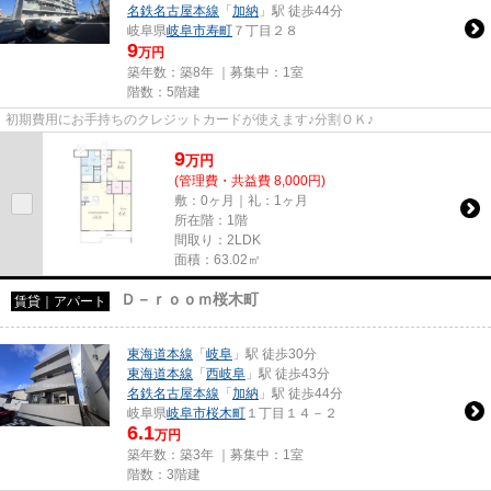
名鉄名古屋本線
「
加納
」駅 徒歩44分
岐阜県
岐阜市
寿町
７丁目２８
9
万円
築年数：築8年 ｜募集中：
1室
階数：5階建
初期費用にお手持ちのクレジットカードが使えます♪分割ＯＫ♪
9
万
円
(管理費・共益費 8,000円)
敷：0ヶ月｜礼：1ヶ月
所在階：1階
間取り：2LDK
面積：63.02㎡
Ｄ－ｒｏｏｍ桜木町
賃貸｜アパート
東海道本線
「
岐阜
」駅 徒歩30分
東海道本線
「
西岐阜
」駅 徒歩43分
名鉄名古屋本線
「
加納
」駅 徒歩44分
岐阜県
岐阜市
桜木町
１丁目１４－２
6.1
万円
築年数：築3年 ｜募集中：
1室
階数：3階建