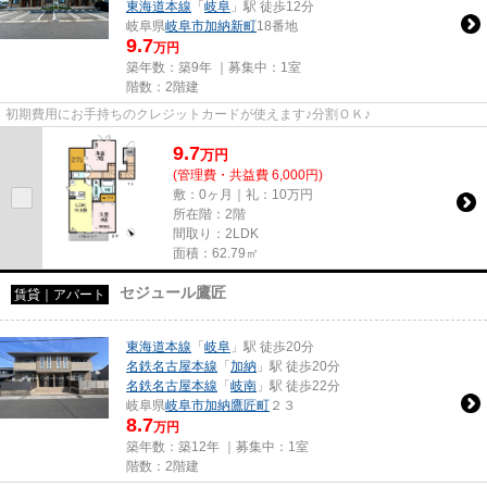
東海道本線
「
岐阜
」駅 徒歩12分
岐阜県
岐阜市
加納新町
18番地
9.7
万円
築年数：築9年 ｜募集中：
1室
階数：2階建
初期費用にお手持ちのクレジットカードが使えます♪分割ＯＫ♪
9.7
万
円
(管理費・共益費 6,000円)
敷：0ヶ月｜礼：10万円
所在階：2階
間取り：2LDK
面積：62.79㎡
セジュール鷹匠
賃貸｜アパート
東海道本線
「
岐阜
」駅 徒歩20分
名鉄名古屋本線
「
加納
」駅 徒歩20分
名鉄名古屋本線
「
岐南
」駅 徒歩22分
岐阜県
岐阜市
加納鷹匠町
２３
8.7
万円
築年数：築12年 ｜募集中：
1室
階数：2階建