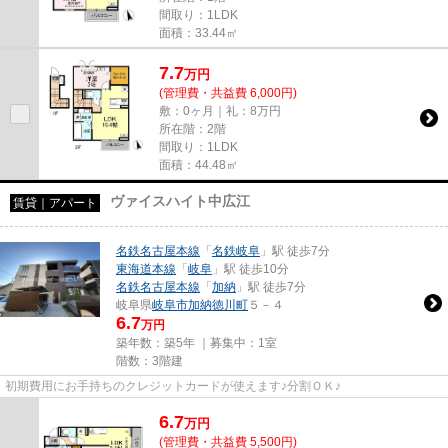
間取り：1LDK
面積：33.44㎡
7.7
万
円
(管理費・共益費 6,000円)
敷：0ヶ月｜礼：8万円
所在階：2階
間取り：1LDK
面積：44.48㎡
ヴァイスハイト中広江
賃貸｜アパート
名鉄名古屋本線
「
名鉄岐阜
」駅 徒歩7分
東海道本線
「
岐阜
」駅 徒歩10分
名鉄名古屋本線
「
加納
」駅 徒歩7分
岐阜県
岐阜市
加納徳川町
５－４
6.7
万円
築年数：築5年 ｜募集中：
1室
階数：3階建
初期費用にお手持ちのクレジットカードが使えます♪分割ＯＫ♪
6.7
万
円
(管理費・共益費 5,500円)