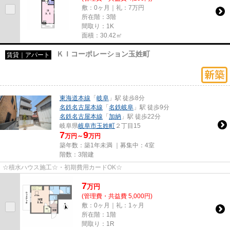
敷：0ヶ月｜礼：7万円
所在階：3階
間取り：1K
面積：30.42㎡
ＫＩコーポレーション玉姓町
賃貸｜アパート
東海道本線
「
岐阜
」駅 徒歩8分
名鉄名古屋本線
「
名鉄岐阜
」駅 徒歩9分
名鉄名古屋本線
「
加納
」駅 徒歩22分
岐阜県
岐阜市
玉姓町
２丁目15
7
9
万円～
万円
築年数：築1年未満 ｜募集中：
4室
階数：3階建
☆積水ハウス施工☆・初期費用カードOK☆
7
万
円
(管理費・共益費 5,000円)
敷：0ヶ月｜礼：1ヶ月
所在階：1階
間取り：1R