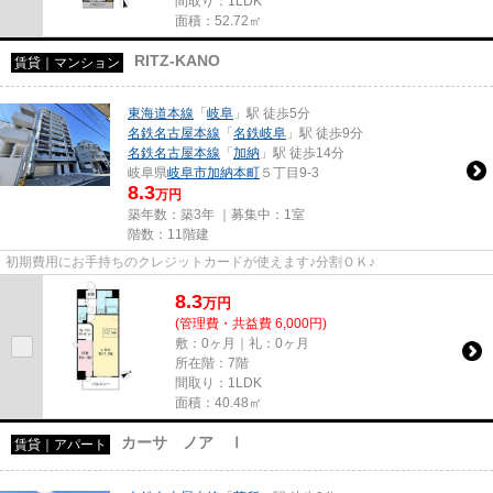
間取り：1LDK
面積：52.72㎡
RITZ-KANO
賃貸｜マンション
東海道本線
「
岐阜
」駅 徒歩5分
名鉄名古屋本線
「
名鉄岐阜
」駅 徒歩9分
名鉄名古屋本線
「
加納
」駅 徒歩14分
岐阜県
岐阜市
加納本町
５丁目9-3
8.3
万円
築年数：築3年 ｜募集中：
1室
階数：11階建
初期費用にお手持ちのクレジットカードが使えます♪分割ＯＫ♪
8.3
万
円
(管理費・共益費 6,000円)
敷：0ヶ月｜礼：0ヶ月
所在階：7階
間取り：1LDK
面積：40.48㎡
カーサ ノア Ⅰ
賃貸｜アパート