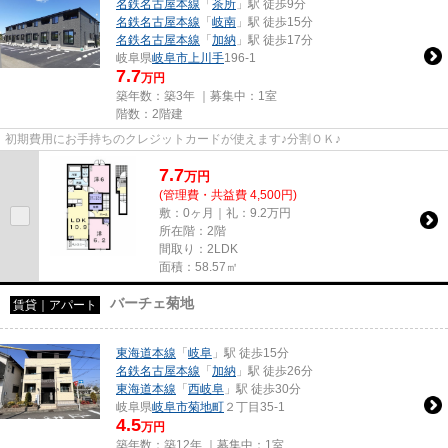
名鉄名古屋本線
「
茶所
」駅 徒歩9分
名鉄名古屋本線
「
岐南
」駅 徒歩15分
名鉄名古屋本線
「
加納
」駅 徒歩17分
岐阜県
岐阜市
上川手
196-1
7.7
万円
築年数：築3年 ｜募集中：
1室
階数：2階建
初期費用にお手持ちのクレジットカードが使えます♪分割ＯＫ♪
7.7
万
円
(管理費・共益費 4,500円)
敷：0ヶ月｜礼：9.2万円
所在階：2階
間取り：2LDK
面積：58.57㎡
バーチェ菊地
賃貸｜アパート
東海道本線
「
岐阜
」駅 徒歩15分
名鉄名古屋本線
「
加納
」駅 徒歩26分
東海道本線
「
西岐阜
」駅 徒歩30分
岐阜県
岐阜市
菊地町
２丁目35-1
4.5
万円
築年数：築12年 ｜募集中：
1室