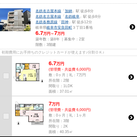
名鉄名古屋本線
「
加納
」駅 徒歩8分
名鉄名古屋本線
「
名鉄岐阜
」駅 徒歩8分
名鉄各務原線
「
田神
」駅 徒歩12分
岐阜県
岐阜市
安良田町
３丁目1番地
6.7
7
万円～
万円
築年数：築8年 ｜募集中：
2室
階数：3階建
初期費用にお手持ちのクレジットカードが使えます♪分割ＯＫ♪
6.7
万
円
(管理費・共益費 6,000円)
敷：0ヶ月｜礼：7万円
所在階：2階
間取り：1LDK
面積：37.01㎡
7
万
円
(管理費・共益費 6,000円)
敷：0ヶ月｜礼：1ヶ月
所在階：3階
間取り：2K
面積：40.35㎡