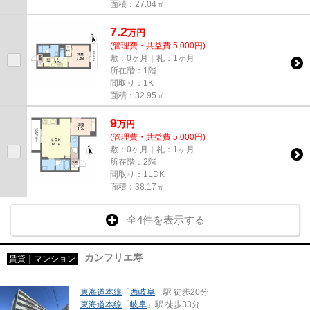
面積：27.04㎡
7.2
万
円
(管理費・共益費 5,000円)
敷：0ヶ月｜礼：1ヶ月
所在階：1階
間取り：1K
面積：32.95㎡
9
万
円
(管理費・共益費 5,000円)
敷：0ヶ月｜礼：1ヶ月
所在階：2階
間取り：1LDK
面積：38.17㎡
全4件を表示する
カンフリエ寿
賃貸｜マンション
東海道本線
「
西岐阜
」駅 徒歩20分
東海道本線
「
岐阜
」駅 徒歩33分