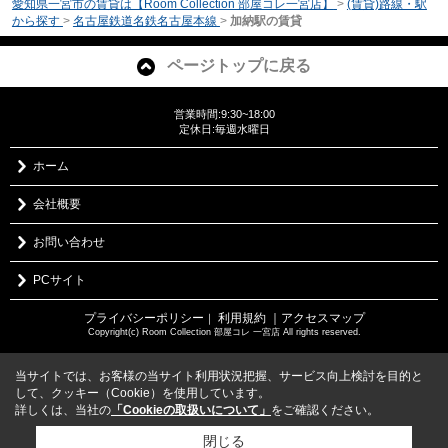
愛知県一宮市の賃貸は【Room Collection 部屋コレ一宮店】
>
(賃貸)路線・駅
から探す
>
名古屋鉄道名鉄名古屋本線
>
加納駅の賃貸
ページトップに戻る
営業時間:9:30~18:00
定休日:毎週水曜日
ホーム
会社概要
お問い合わせ
PCサイト
プライバシーポリシー
利用規約
｜アクセスマップ
｜
Copyright(c) Room Collection 部屋コレ 一宮店 All rights reserved.
当サイトでは、お客様の当サイト利用状況把握、サービス向上検討を目的と
して、クッキー（Cookie）を使用しています。
詳しくは、当社の
「Cookieの取扱いについて」
をご確認ください。
閉じる