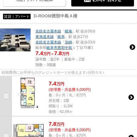
D-ROOM茜部中島Ａ棟
賃貸｜アパート
名鉄名古屋本線
「
岐南
」駅 徒歩26分
東海道本線
「
岐阜
」駅 徒歩27分
名鉄名古屋本線
「
加納
」駅 徒歩33分
岐阜県
岐阜市
茜部中島
１丁目75番1
7.4
7.8
万円～
万円
築年数：築2年 ｜募集中：
2室
階数：3階建
初期費用にお手持ちのクレジットカードが使えます♪分割ＯＫ♪
7.4
万
円
(管理費・共益費 6,000円)
敷：0ヶ月｜礼：8万円
所在階：1階
間取り：1LDK
面積：42.09㎡
7.8
万
円
(管理費・共益費 6,000円)
敷：0ヶ月｜礼：8万円