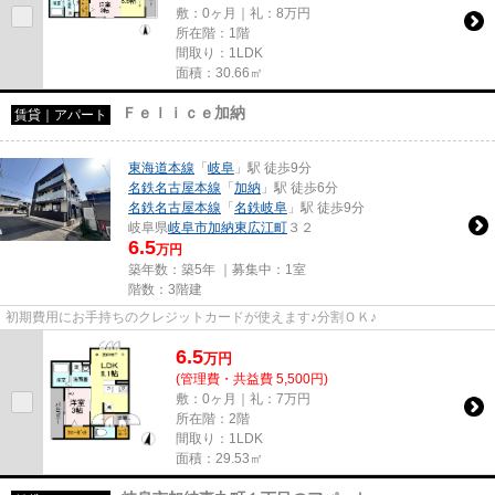
敷：0ヶ月｜礼：8万円
所在階：1階
間取り：1LDK
面積：30.66㎡
Ｆｅｌｉｃｅ加納
賃貸｜アパート
東海道本線
「
岐阜
」駅 徒歩9分
名鉄名古屋本線
「
加納
」駅 徒歩6分
名鉄名古屋本線
「
名鉄岐阜
」駅 徒歩9分
岐阜県
岐阜市
加納東広江町
３２
6.5
万円
築年数：築5年 ｜募集中：
1室
階数：3階建
初期費用にお手持ちのクレジットカードが使えます♪分割ＯＫ♪
6.5
万
円
(管理費・共益費 5,500円)
敷：0ヶ月｜礼：7万円
所在階：2階
間取り：1LDK
面積：29.53㎡