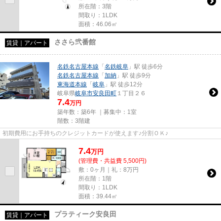
所在階：3階
間取り：1LDK
面積：46.06㎡
ささら弐番館
賃貸｜アパート
名鉄名古屋本線
「
名鉄岐阜
」駅 徒歩6分
名鉄名古屋本線
「
加納
」駅 徒歩9分
東海道本線
「
岐阜
」駅 徒歩12分
岐阜県
岐阜市
安良田町
１丁目２６
7.4
万円
築年数：築6年 ｜募集中：
1室
階数：3階建
初期費用にお手持ちのクレジットカードが使えます♪分割ＯＫ♪
7.4
万
円
(管理費・共益費 5,500円)
敷：0ヶ月｜礼：8万円
所在階：1階
間取り：1LDK
面積：39.44㎡
プラティーク安良田
賃貸｜アパート