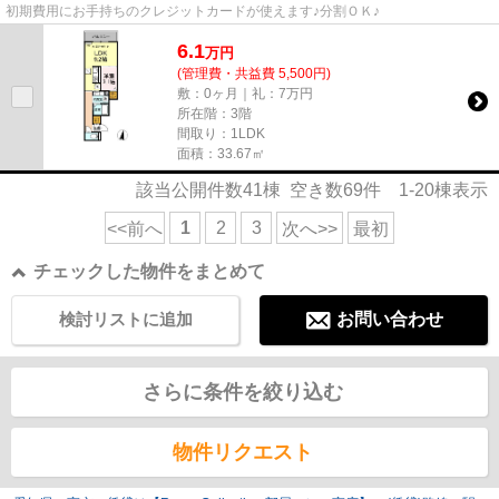
初期費用にお手持ちのクレジットカードが使えます♪分割ＯＫ♪
6.1
万
円
(管理費・共益費 5,500円)
敷：0ヶ月｜礼：7万円
所在階：3階
間取り：1LDK
面積：33.67㎡
該当公開件数
41
棟 空き数
69
件
1-20
棟表示
1
2
3
<<前へ
次へ>>
最初
チェックした物件をまとめて
検討リストに追加
お問い合わせ
さらに条件を絞り込む
物件リクエスト