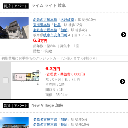
ライム ライト 岐阜
賃貸｜アパート
名鉄名古屋本線
「
名鉄岐阜
」駅 徒歩10分
東海道本線
「
岐阜
」駅 徒歩12分
名鉄名古屋本線
「
加納
」駅 徒歩4分
岐阜県
岐阜市
安良田町
４丁目１７－４
6.3
万円
築年数：築8年 ｜募集中：
1室
階数：3階建
初期費用にお手持ちのクレジットカードが使えます♪分割ＯＫ♪
6.3
万
円
(管理費・共益費 6,000円)
敷：0ヶ月｜礼：7万円
所在階：1階
間取り：1K
面積：35.94㎡
New Village 加納
賃貸｜アパート
名鉄名古屋本線
「
加納
」駅 徒歩5分
名鉄名古屋本線
「
茶所
」駅 徒歩10分