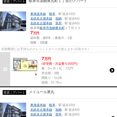
岐阜市加納東丸町１丁目のアパート
賃貸｜アパート
東海道本線
「
岐阜
」駅 徒歩10分
名鉄名古屋本線
「
加納
」駅 徒歩6分
名鉄名古屋本線
「
茶所
」駅 徒歩8分
岐阜県
岐阜市
加納東丸町
１丁目３３
7
万円
築年数：築8年 ｜募集中：
1室
階数：3階建
初期費用にお手持ちのクレジットカードが使えます♪分割ＯＫ♪
7
万
円
(管理費・共益費 6,000円)
敷：0ヶ月｜礼：7万円
所在階：3階
間取り：1LDK
面積：37.78㎡
メイユール東丸
賃貸｜アパート
東海道本線
「
岐阜
」駅 徒歩10分
名鉄名古屋本線
「
加納
」駅 徒歩6分
名鉄名古屋本線
「
茶所
」駅 徒歩8分