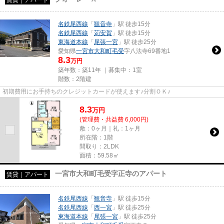
名鉄尾西線
「
観音寺
」駅 徒歩15分
名鉄尾西線
「
苅安賀
」駅 徒歩15分
東海道本線
「
尾張一宮
」駅 徒歩25分
愛知県
一宮市
大和町毛受
字八法寺69番地1
8.3
万円
築年数：築11年 ｜募集中：
1室
階数：2階建
初期費用にお手持ちのクレジットカードが使えます♪分割ＯＫ♪
8.3
万
円
(管理費・共益費 6,000円)
敷：0ヶ月｜礼：1ヶ月
所在階：1階
間取り：2LDK
面積：59.58㎡
一宮市大和町毛受字正寺のアパート
賃貸｜アパート
名鉄尾西線
「
観音寺
」駅 徒歩15分
名鉄尾西線
「
西一宮
」駅 徒歩25分
東海道本線
「
尾張一宮
」駅 徒歩25分