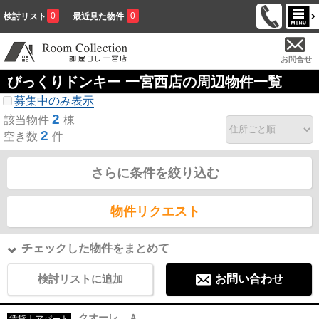
0
0
検討リスト
最近見た物件
お問合せ
びっくりドンキー 一宮西店の周辺物件一覧
募集中のみ表示
2
該当物件
棟
2
空き数
件
さらに条件を絞り込む
物件リクエスト
チェックした物件をまとめて
検討リストに追加
お問い合わせ
クオーレ Ａ
賃貸｜アパート