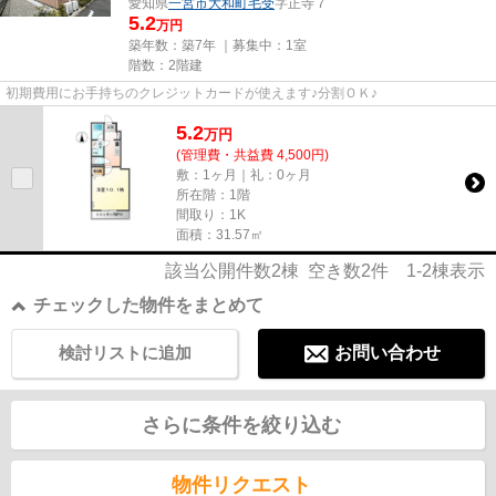
愛知県
一宮市
大和町毛受
字正寺７
5.2
万円
築年数：築7年 ｜募集中：
1室
階数：2階建
初期費用にお手持ちのクレジットカードが使えます♪分割ＯＫ♪
5.2
万
円
(管理費・共益費 4,500円)
敷：1ヶ月｜礼：0ヶ月
所在階：1階
間取り：1K
面積：31.57㎡
該当公開件数
2
棟 空き数
2
件
1-2
棟表示
チェックした物件をまとめて
検討リストに追加
お問い合わせ
さらに条件を絞り込む
物件リクエスト