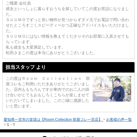
ご職業:会社員
彼女といっしょに暮らすおうちを探していてこの度お世話になりまし
た。
ＳＵＵＭＯでずっと良い物件が見つからずダメ元でお電話で問い合わ
せたところすごくスピーディーかつ正確なアドバイスをいただけまし
た。
ＳＵＵＭＯにはない情報を教えてくださりそのお部屋に入居させても
らっています。
私も彼女も大変満足しています。
松田さまこの度は本当にありがとうございました。
担当スタッフ より
この度はＲｏｏｍ Ｃｏｌｌｅｃｔｉｏｎ 部
屋コレをご利用いただきありがとうございまし
た。店内ももちろんですが車内でのお二人の掛
け合いがとてもおもしろくこちらが楽しませて
いただいてしまいました。このご縁に感謝した
いと思います。
愛知県一宮市の賃貸は【Room Collection 部屋コレ一宮店】
>
お客様の声一覧
>
S・T