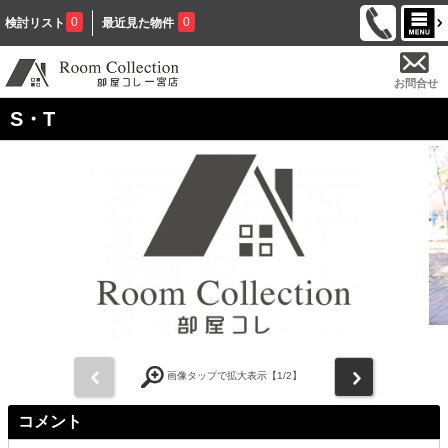
0
0
検討リスト
最近見た物件
お問合せ
S・T
前
次
画像タップで拡大表示【
1
/2】
コメント