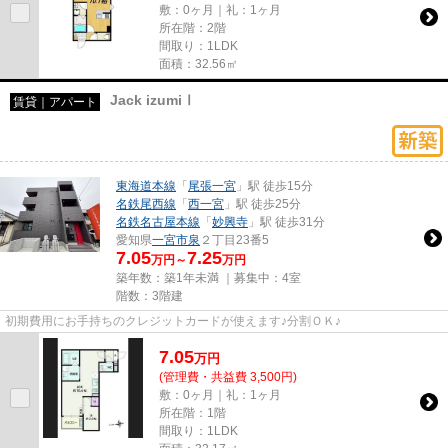
敷：0ヶ月｜礼：1ヶ月
所在階：2階
間取り：1LDK
面積：32.56㎡
Jack izumiⅠ
賃貸｜アパート
東海道本線
「
尾張一宮
」駅 徒歩15分
名鉄尾西線
「
西一宮
」駅 徒歩25分
名鉄名古屋本線
「
妙興寺
」駅 徒歩31分
愛知県
一宮市
泉
２丁目23番5
7.05
7.25
万円～
万円
築年数：築1年未満 ｜募集中：
4室
階数：3階建
初期費用にお手持ちのクレジットカードが使えます♪分割ＯＫ♪
7.05
万
円
(管理費・共益費 3,500円)
敷：0ヶ月｜礼：1ヶ月
所在階：1階
間取り：1LDK