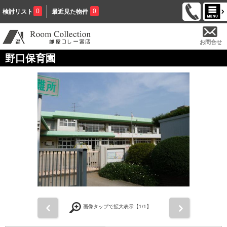
0
0
検討リスト
最近見た物件
お問合せ
野口保育園
前
次
画像タップで拡大表示【
1
/1】