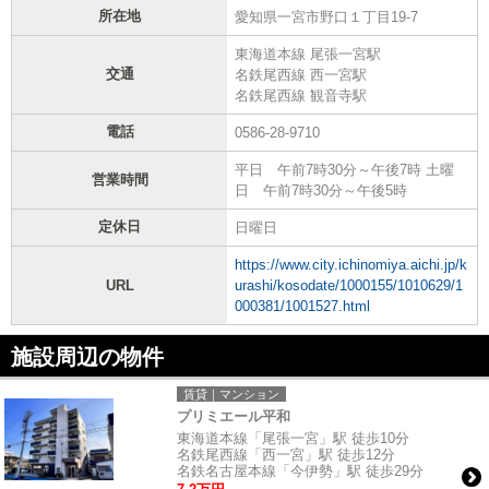
所在地
愛知県一宮市野口１丁目19-7
東海道本線 尾張一宮駅
交通
名鉄尾西線 西一宮駅
名鉄尾西線 観音寺駅
電話
0586-28-9710
平日 午前7時30分～午後7時 土曜
営業時間
日 午前7時30分～午後5時
定休日
日曜日
https://www.city.ichinomiya.aichi.jp/k
URL
urashi/kosodate/1000155/1010629/1
000381/1001527.html
施設周辺の物件
賃貸｜マンション
プリミエール平和
東海道本線「尾張一宮」駅 徒歩10分
名鉄尾西線「西一宮」駅 徒歩12分
名鉄名古屋本線「今伊勢」駅 徒歩29分