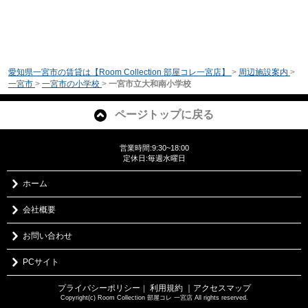
愛知県一宮市の賃貸は【Room Collection 部屋コレ一宮店】
>
周辺施設案内
>
一宮市
>
一宮市の小学校
>
一宮市立大和南小学校
ページトップに戻る
営業時間:9:30~18:00
定休日:毎週水曜日
ホーム
会社概要
お問い合わせ
PCサイト
プライバシーポリシー
利用規約
｜アクセスマップ
｜
Copyright(c) Room Collection 部屋コレ 一宮店 All rights reserved.