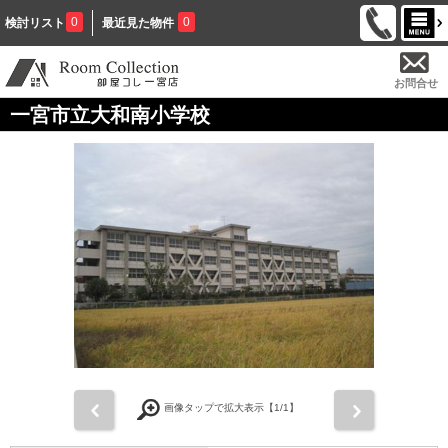
0
0
検討リスト
最近見た物件
お問合せ
一宮市立大和南小学校
前
次
画像タップで拡大表示【
1
/1】