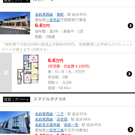
名鉄尾西線
「
奥町
」駅 徒歩45分
愛知県
一宮市
起
字西茜屋57番地
6.6
万円
築年数：築3年 ｜募集中：
1室
階数：2階建
『契約満了日翌日以降の家賃は月額69,000円』 初期費用にお手持ちのクレジット
カードが使えます♪分割ＯＫ♪
6.6
万
円
(管理費・共益費 4,100円)
敷：0ヶ月｜礼：9万円
所在階：2階
間取り：2LDK
面積：58.64㎡
スマイルタナカA
賃貸｜アパート
名鉄尾西線
「
二子
」駅 徒歩32分
名鉄尾西線
「
苅安賀
」駅 徒歩39分
名鉄名古屋本線
「
名鉄一宮
」駅 徒歩45分
愛知県
一宮市
三条
字北平19番地1