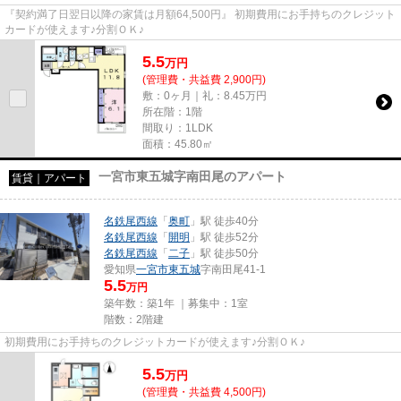
『契約満了日翌日以降の家賃は月額64,500円』 初期費用にお手持ちのクレジット
カードが使えます♪分割ＯＫ♪
5.5
万
円
(管理費・共益費 2,900円)
敷：0ヶ月｜礼：8.45万円
所在階：1階
間取り：1LDK
面積：45.80㎡
一宮市東五城字南田尾のアパート
賃貸｜アパート
名鉄尾西線
「
奥町
」駅 徒歩40分
名鉄尾西線
「
開明
」駅 徒歩52分
名鉄尾西線
「
二子
」駅 徒歩50分
愛知県
一宮市
東五城
字南田尾41-1
5.5
万円
築年数：築1年 ｜募集中：
1室
階数：2階建
初期費用にお手持ちのクレジットカードが使えます♪分割ＯＫ♪
5.5
万
円
(管理費・共益費 4,500円)