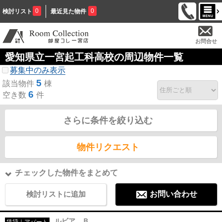
0
0
検討リスト
最近見た物件
お問合せ
愛知県立一宮起工科高校の周辺物件一覧
募集中のみ表示
5
該当物件
棟
6
空き数
件
さらに条件を絞り込む
物件リクエスト
チェックした物件をまとめて
検討リストに追加
お問い合わせ
ルビア Ｂ
賃貸｜アパート