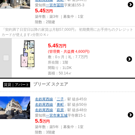
愛知県
一宮市
冨田
字東浦155‐3
5.45
万円
築年数：築3年 ｜募集中：
1室
階数：2階建
『契約満了日翌日以降の家賃は月額57,000円』 初期費用にお手持ちのクレジット
カードが使えます♪分割ＯＫ♪
5.45
万
円
(管理費・共益費 4,600円)
敷：0ヶ月｜礼：7.7万円
所在階：1階
間取り：1LDK
面積：50.14㎡
ブリーズ スクエア
賃貸｜アパート
名鉄尾西線
「
二子
」駅 徒歩45分
名鉄尾西線
「
奥町
」駅 徒歩50分
名鉄尾西線
「
萩原
」駅 徒歩48分
愛知県
一宮市
東五城
字寺廓15-1
5.5
万円
築年数：築5年 ｜募集中：
1室
階数：3階建