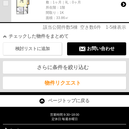
敷：1ヶ月｜礼：0ヶ月
所在階：1階
間取り：1K
面積：33.86㎡
該当公開件数
5
棟 空き数
6
件
1-5
棟表示
チェックした物件をまとめて
検討リストに追加
お問い合わせ
さらに条件を絞り込む
物件リクエスト
ページトップに戻る
営業時間:9:30~18:00
定休日:毎週水曜日