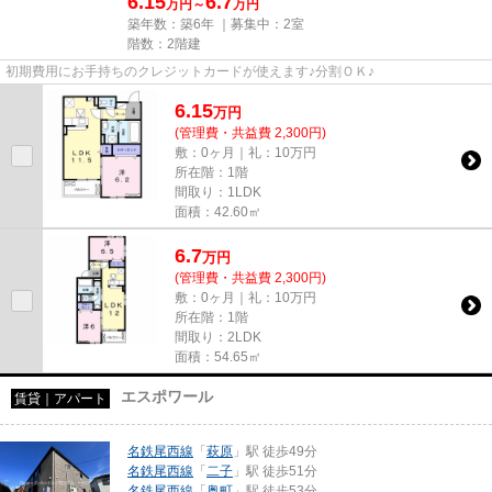
6.15
6.7
万円～
万円
築年数：築6年 ｜募集中：
2室
階数：2階建
初期費用にお手持ちのクレジットカードが使えます♪分割ＯＫ♪
6.15
万
円
(管理費・共益費 2,300円)
敷：0ヶ月｜礼：10万円
所在階：1階
間取り：1LDK
面積：42.60㎡
6.7
万
円
(管理費・共益費 2,300円)
敷：0ヶ月｜礼：10万円
所在階：1階
間取り：2LDK
面積：54.65㎡
エスポワール
賃貸｜アパート
名鉄尾西線
「
萩原
」駅 徒歩49分
名鉄尾西線
「
二子
」駅 徒歩51分
名鉄尾西線
「
奥町
」駅 徒歩53分