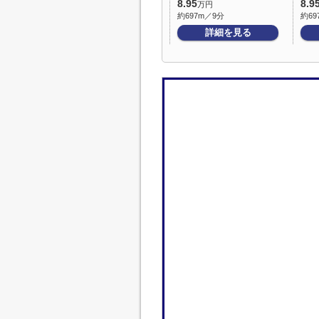
8.95
8.9
万円
約697m／9分
約69
詳細を見る