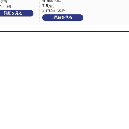
5
3LDK/68.58㎡
万円
7.5
万円
7m／9分
約1752m／22分
詳細を見る
詳細を見る