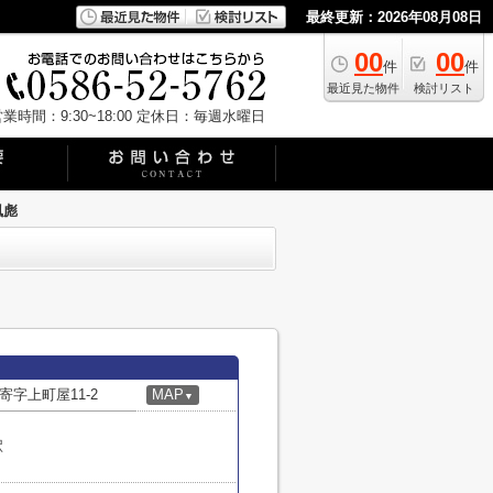
最終更新：2026年08月08日
00
00
件
件
最近見た物件
検討リスト
業時間：9:30~18:00
定休日：毎週水曜日
風彪
字上町屋11-2
MAP
▼
駅