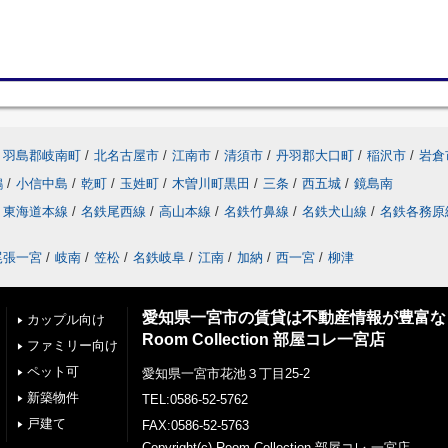
羽島郡岐南町
/
北名古屋市
/
江南市
/
清須市
/
丹羽郡大口町
/
稲沢市
/
岩倉
鶉
/
小信中島
/
乾町
/
玉姓町
/
木曽川町黒田
/
三条
/
西五城
/
鏡島南
東海道本線
/
名鉄尾西線
/
高山本線
/
名鉄竹鼻線
/
名鉄犬山線
/
名鉄各務原
尾張一宮
/
岐南
/
笠松
/
名鉄岐阜
/
江南
/
加納
/
西一宮
/
柳津
愛知県一宮市の賃貸は不動産情報が豊富な
カップル向け
Room Collection 部屋コレ一宮店
ファミリー向け
ペット可
愛知県一宮市花池３丁目25-2
新築物件
TEL:0586-52-5762
戸建て
FAX:0586-52-5763
Copyright(c) Room Collection 部屋コレ 一宮店