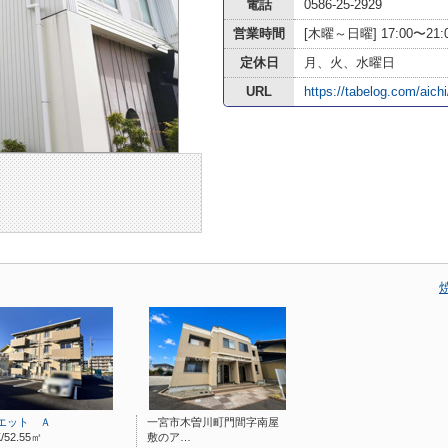
電話
0586-25-2929
営業時間
[木曜～日曜] 17:00〜21:0
定休日
月、火、水曜日
URL
https://tabelog.com/aic
エット Ａ
一宮市木曽川町門間字南屋
/52.55㎡
敷のア…