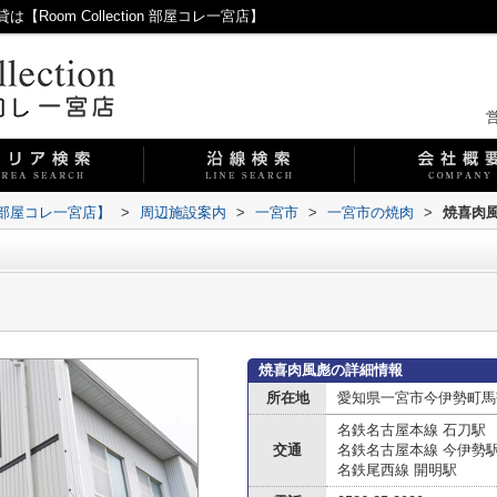
oom Collection 部屋コレ一宮店】
営
on 部屋コレ一宮店】
>
周辺施設案内
>
一宮市
>
一宮市の焼肉
>
焼喜肉
焼喜肉風彪の詳細情報
所在地
愛知県一宮市今伊勢町馬寄
名鉄名古屋本線 石刀駅
交通
名鉄名古屋本線 今伊勢
名鉄尾西線 開明駅