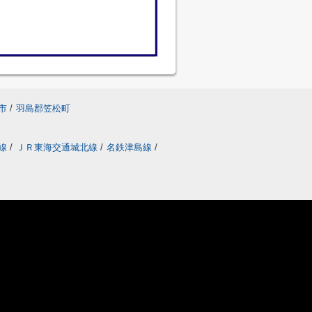
市
/
羽島郡笠松町
線
/
ＪＲ東海交通城北線
/
名鉄津島線
/