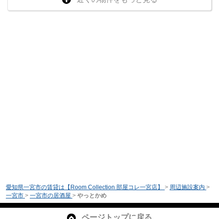
愛知県一宮市の賃貸は【Room Collection 部屋コレ一宮店】
>
周辺施設案内
>
一宮市
>
一宮市の居酒屋
>
やっとかめ
ページトップに戻る