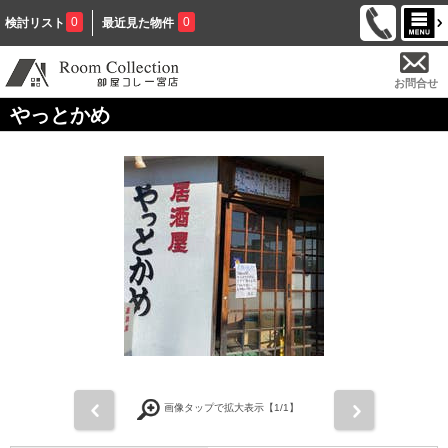
0
0
検討リスト
最近見た物件
お問合せ
やっとかめ
前
次
画像タップで拡大表示【
1
/1】