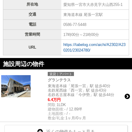
所在地
愛知県一宮市大赤見字大山西255-1
交通
東海道本線 尾張一宮駅
電話
0586-77-5448
営業時間
17時00分～21時00分
https://tabelog.com/aichi/A2302/A23
URL
0201/23024780/
施設周辺の物件
賃貸｜アパート
グランテラス
東海道本線「尾張一宮」駅 徒歩40分
名鉄尾西線「西一宮」駅 徒歩43分
名鉄名古屋本線「今伊勢」駅 徒歩44分
6.4万円
間取:
1LDK
建物面積:
- / 12.89坪
土地面積:
- / -
敷金/礼金:
1ヶ月/0ヶ月
近くの物件をもっと見る