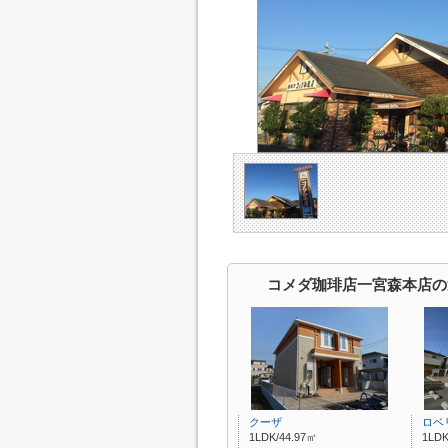
コメダ珈琲店一宮森本店の
クーザ
ロベ
1LDK/44.97㎡
1LDK