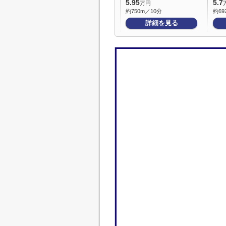
5.95
5.7
万円
約750m／10分
約69
詳細を見る