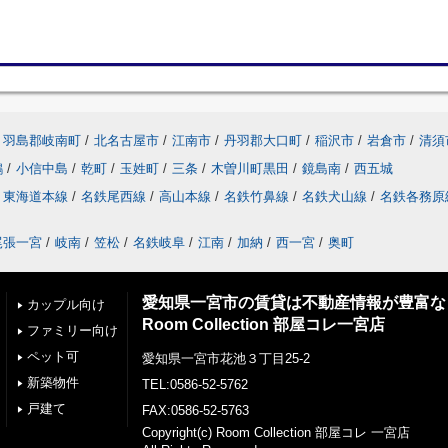
羽島郡岐南町
/
北名古屋市
/
江南市
/
丹羽郡大口町
/
稲沢市
/
岩倉市
/
清須
鶉
/
小信中島
/
乾町
/
玉姓町
/
三条
/
木曽川町黒田
/
鏡島南
/
西五城
東海道本線
/
名鉄尾西線
/
高山本線
/
名鉄竹鼻線
/
名鉄犬山線
/
名鉄各務原
尾張一宮
/
岐南
/
笠松
/
名鉄岐阜
/
江南
/
加納
/
西一宮
/
奥町
愛知県一宮市の賃貸は不動産情報が豊富な
カップル向け
Room Collection 部屋コレ一宮店
ファミリー向け
ペット可
愛知県一宮市花池３丁目25-2
新築物件
TEL:0586-52-5762
戸建て
FAX:0586-52-5763
Copyright(c) Room Collection 部屋コレ 一宮店