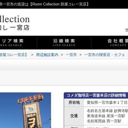
の賃貸は【Room Collection 部屋コレ一宮店】
営
on 部屋コレ一宮店】
>
周辺施設案内
>
一宮市
>
一宮市の喫茶店・カフェ
コメダ珈琲店一宮森本店の詳細情報
所在地
愛知県一宮市森本１丁目2
名鉄名古屋本線 妙興寺
交通
東海道本線 尾張一宮駅
名鉄尾西線 西一宮駅