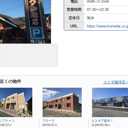
電話
0586-71-1556
営業時間
07:30〜22:30
定休日
無休
URL
https://www.komeda.co.j
近くの物件
コメダ珈琲店
リアチャコ
フローラ
エスポア森本Ⅰ
/45.27㎡
1R/33.57㎡
1LDK/43.35㎡