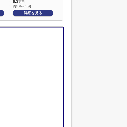
6.3
万円
約186m／3分
詳細を見る