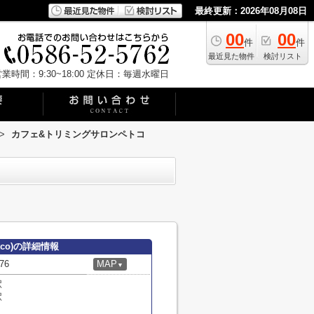
最終更新：2026年08月08日
00
00
件
件
最近見た物件
検討リスト
業時間：9:30~18:00
定休日：毎週水曜日
>
カフェ&トリミングサロンペトコ
co)の詳細情報
76
MAP
▼
駅
駅