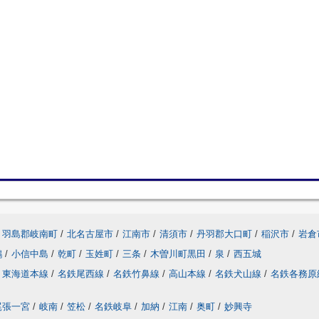
羽島郡岐南町
/
北名古屋市
/
江南市
/
清須市
/
丹羽郡大口町
/
稲沢市
/
岩倉
鶉
/
小信中島
/
乾町
/
玉姓町
/
三条
/
木曽川町黒田
/
泉
/
西五城
東海道本線
/
名鉄尾西線
/
名鉄竹鼻線
/
高山本線
/
名鉄犬山線
/
名鉄各務原
尾張一宮
/
岐南
/
笠松
/
名鉄岐阜
/
加納
/
江南
/
奥町
/
妙興寺