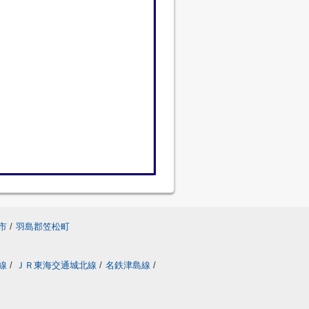
市
/
羽島郡笠松町
線
/
ＪＲ東海交通城北線
/
名鉄津島線
/