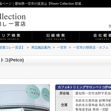
カフェ&トリミングサロンペトコ(Petco)情報ページ｜愛知県一宮市の賃貸は【Room Collection 部屋コレ一宮店】
営
on 部屋コレ一宮店】
>
周辺施設案内
>
一宮市
>
一宮市の喫茶店・カフェ
(Petco)
カフェ&トリミングサロンペトコ(Pet
所在地
愛知県一宮市浅野字長池
名鉄名古屋本線 妙興寺
交通
名鉄名古屋本線 島氏永
東海道本線 尾張一宮駅