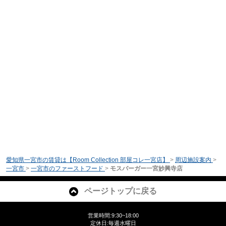
愛知県一宮市の賃貸は【Room Collection 部屋コレ一宮店】
>
周辺施設案内
>
一宮市
>
一宮市のファーストフード
>
モスバーガー一宮妙興寺店
ページトップに戻る
営業時間:9:30~18:00
定休日:毎週水曜日