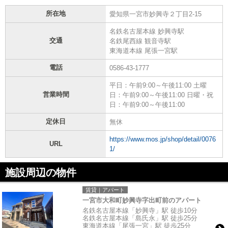
所在地
愛知県一宮市妙興寺２丁目2-15
名鉄名古屋本線 妙興寺駅
交通
名鉄尾西線 観音寺駅
東海道本線 尾張一宮駅
電話
0586-43-1777
平日：午前9:00～午後11:00 土曜
営業時間
日：午前9:00～午後11:00 日曜・祝
日：午前9:00～午後11:00
定休日
無休
https://www.mos.jp/shop/detail/0076
URL
1/
施設周辺の物件
賃貸｜アパート
一宮市大和町妙興寺字出町前のアパート
名鉄名古屋本線「妙興寺」駅 徒歩10分
名鉄名古屋本線「島氏永」駅 徒歩25分
東海道本線「尾張一宮」駅 徒歩25分