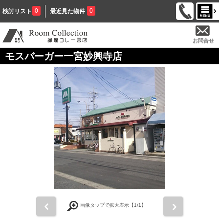
0
0
検討リスト
最近見た物件
お問合せ
モスバーガー一宮妙興寺店
前
次
画像タップで拡大表示【
1
/1】