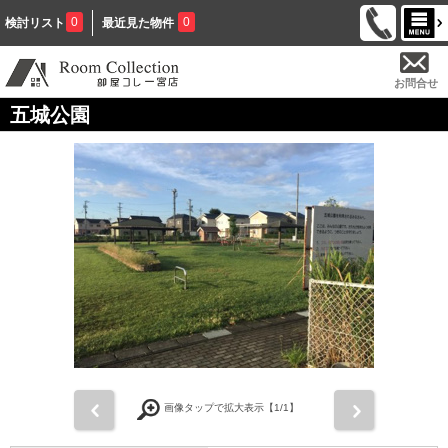
0
0
検討リスト
最近見た物件
お問合せ
五城公園
前
次
画像タップで拡大表示【
1
/1】