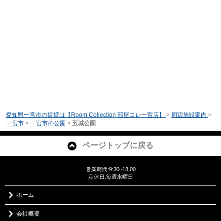
愛知県一宮市の賃貸は【Room Collection 部屋コレ一宮店】
>
周辺施設案内
>
一宮市
>
一宮市の公園
>
五城公園
ページトップに戻る
営業時間:9:30~18:00
定休日:毎週水曜日
ホーム
会社概要