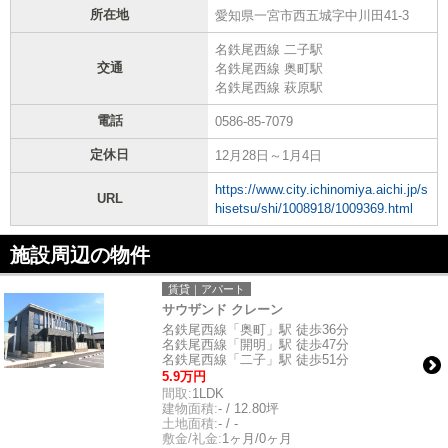
所在地
愛知県一宮市西五城字中川田41-3
名鉄尾西線 二子駅
交通
名鉄尾西線 奥町駅
名鉄尾西線 萩原駅
電話
0586-85-7079
定休日
12月28日～1月4日
https://www.city.ichinomiya.aichi.jp/s
URL
hisetsu/shi/1008918/1009369.html
施設周辺の物件
賃貸｜アパート
サウザンド クレーン
名鉄尾西線「奥町」駅 徒歩36分
名鉄尾西線「開明」駅 徒歩47分
名鉄尾西線「二子」駅 徒歩51分
5.9万円
間取:
1LDK
建物面積:
- / 12.80坪
土地面積:
- / -
敷金/礼金:
1ヶ月/0ヶ月