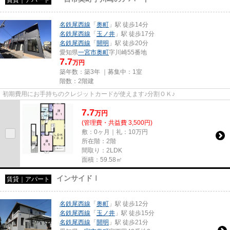
名鉄尾西線
「
奥町
」駅 徒歩14分
名鉄尾西線
「
玉ノ井
」駅 徒歩17分
名鉄尾西線
「
開明
」駅 徒歩20分
愛知県
一宮市
奥町
字川崎55番地
7.7
万円
築年数：築3年 ｜募集中：
1室
階数：2階建
初期費用にお手持ちのクレジットカードが使えます♪分割ＯＫ♪
7.7
万
円
(管理費・共益費 3,500円)
敷：0ヶ月｜礼：10万円
所在階：2階
間取り：2LDK
面積：59.58㎡
インサイドⅠ
賃貸｜アパート
名鉄尾西線
「
奥町
」駅 徒歩12分
名鉄尾西線
「
玉ノ井
」駅 徒歩15分
名鉄尾西線
「
開明
」駅 徒歩21分