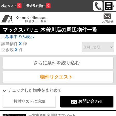
0
0
検討リスト
最近見た物件
お問合せ
マックスバリュ 木曽川店の周辺物件一覧
募集中のみ表示
2
該当物件
棟
2
空き数
件
さらに条件を絞り込む
物件リクエスト
チェックした物件をまとめて
検討リストに追加
お問い合わせ
一宮市奥町字川崎のアパート
賃貸｜アパート