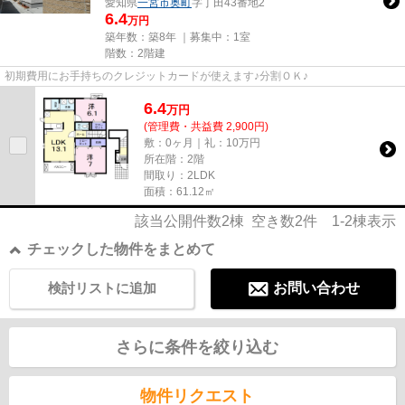
愛知県
一宮市
奥町
字丁田43番地2
6.4
万円
築年数：築8年 ｜募集中：
1室
階数：2階建
初期費用にお手持ちのクレジットカードが使えます♪分割ＯＫ♪
6.4
万
円
(管理費・共益費 2,900円)
敷：0ヶ月｜礼：10万円
所在階：2階
間取り：2LDK
面積：61.12㎡
該当公開件数
2
棟 空き数
2
件
1-2
棟表示
チェックした物件をまとめて
検討リストに追加
お問い合わせ
さらに条件を絞り込む
物件リクエスト