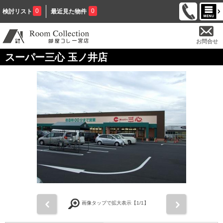
0
0
検討リスト
最近見た物件
お問合せ
スーパー三心 玉ノ井店
前
次
画像タップで拡大表示【
1
/1】