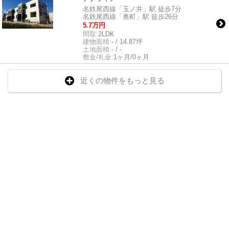
名鉄尾西線「玉ノ井」駅 徒歩7分
名鉄尾西線「奥町」駅 徒歩26分
5.7万円
間取:
2LDK
建物面積:
- / 14.87坪
土地面積:
- / -
敷金/礼金:
1ヶ月/0ヶ月
近くの物件をもっと見る