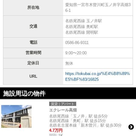
愛知県一宮市木曽川町玉ノ井字高畑3
所在地
6-1
名鉄尾西線 玉ノ井駅
交通
名鉄尾西線 奥町駅
名鉄尾西線 開明駅
電話
0586-86-9311
営業時間
9:00〜20:00
定休日
無休
https://tokubai.co.jp/%E4%B8%89%
URL
E5%BF%83/16825
施設周辺の物件
賃貸｜アパート
エクレール高畑
名鉄尾西線「玉ノ井」駅 徒歩5分
名鉄尾西線「奥町」駅 徒歩15分
名鉄名古屋本線「新木曽川」駅 徒歩30分
4.7万円
間取:
1K