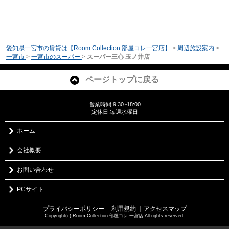
愛知県一宮市の賃貸は【Room Collection 部屋コレ一宮店】
>
周辺施設案内
>
一宮市
>
一宮市のスーパー
>
スーパー三心 玉ノ井店
ページトップに戻る
営業時間:9:30~18:00
定休日:毎週水曜日
ホーム
会社概要
お問い合わせ
PCサイト
プライバシーポリシー
利用規約
｜アクセスマップ
｜
Copyright(c) Room Collection 部屋コレ 一宮店 All rights reserved.