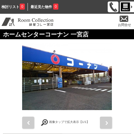
0
0
検討リスト
最近見た物件
お問合せ
ホームセンターコーナン 一宮店
前
次
画像タップで拡大表示【
1
/1】