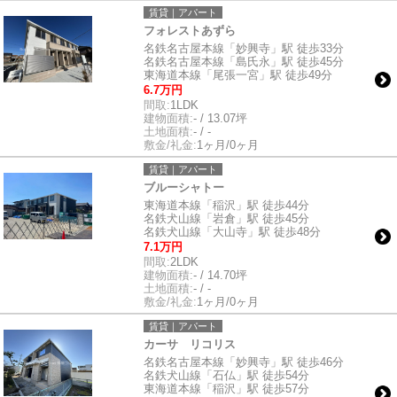
賃貸｜アパート
フォレストあずら
名鉄名古屋本線「妙興寺」駅 徒歩33分
名鉄名古屋本線「島氏永」駅 徒歩45分
東海道本線「尾張一宮」駅 徒歩49分
6.7万円
間取:
1LDK
建物面積:
- / 13.07坪
土地面積:
- / -
敷金/礼金:
1ヶ月/0ヶ月
賃貸｜アパート
ブルーシャトー
東海道本線「稲沢」駅 徒歩44分
名鉄犬山線「岩倉」駅 徒歩45分
名鉄犬山線「大山寺」駅 徒歩48分
7.1万円
間取:
2LDK
建物面積:
- / 14.70坪
土地面積:
- / -
敷金/礼金:
1ヶ月/0ヶ月
賃貸｜アパート
カーサ リコリス
名鉄名古屋本線「妙興寺」駅 徒歩46分
名鉄犬山線「石仏」駅 徒歩54分
東海道本線「稲沢」駅 徒歩57分