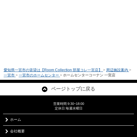
愛知県一宮市の賃貸は【Room Collection 部屋コレ一宮店】
>
周辺施設案内
>
一宮市
>
一宮市のホームセンター
>
ホームセンターコーナン 一宮店
ページトップに戻る
営業時間:9:30~18:00
定休日:毎週水曜日
ホーム
会社概要