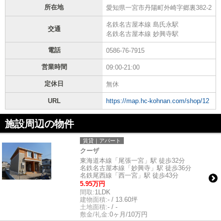
所在地
愛知県一宮市丹陽町外崎字郷裏382-2
名鉄名古屋本線 島氏永駅
交通
名鉄名古屋本線 妙興寺駅
電話
0586-76-7915
営業時間
09:00-21:00
定休日
無休
URL
https://map.hc-kohnan.com/shop/12
施設周辺の物件
賃貸｜アパート
クーザ
東海道本線「尾張一宮」駅 徒歩32分
名鉄名古屋本線「妙興寺」駅 徒歩36分
名鉄尾西線「西一宮」駅 徒歩43分
5.95万円
間取:
1LDK
建物面積:
- / 13.60坪
土地面積:
- / -
敷金/礼金:
0ヶ月/10万円