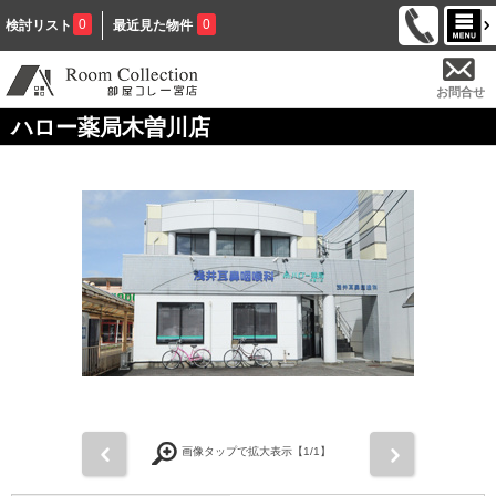
0
0
検討リスト
最近見た物件
お問合せ
ハロー薬局木曽川店
前
次
画像タップで拡大表示【
1
/1】