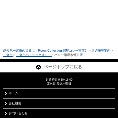
愛知県一宮市の賃貸は【Room Collection 部屋コレ一宮店】
>
周辺施設案内
>
一宮市
>
一宮市のドラッグストア
>
ハロー薬局木曽川店
ページトップに戻る
営業時間:9:30~18:00
定休日:毎週水曜日
ホーム
会社概要
お問い合わせ