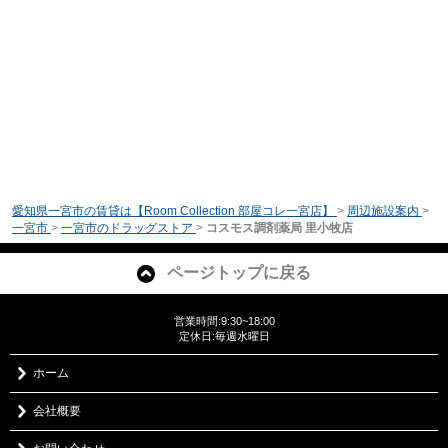
愛知県一宮市の賃貸は【Room Collection 部屋コレ一宮店】
>
周辺施設案内
>
一宮市
>
一宮市のドラッグストア
>
コスモス調剤薬局 里小牧店
ページトップに戻る
営業時間:9:30~18:00
定休日:毎週水曜日
ホーム
会社概要