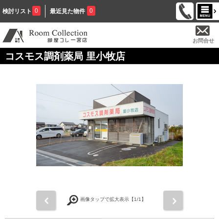
0
0
検討リスト
最近見た物件
お問合せ
コスモス調剤薬局 里小牧店
前
次
画像タップで拡大表示【
1
/1】