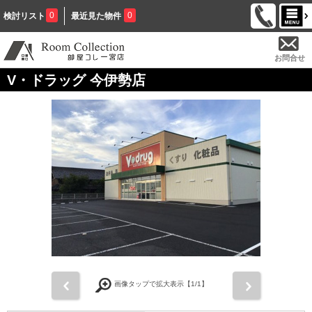
0
0
検討リスト
最近見た物件
お問合せ
V・ドラッグ 今伊勢店
前
次
画像タップで拡大表示【
1
/1】