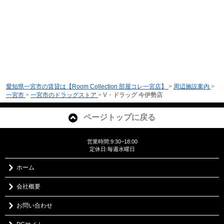
愛知県一宮市の賃貸は【Room Collection 部屋コレ一宮店】
>
周辺施設案内
>
一宮市
>
一宮市のドラッグストア
>
V・ドラッグ 今伊勢店
ページトップに戻る
営業時間:9:30~18:00
定休日:毎週水曜日
ホーム
会社概要
お問い合わせ