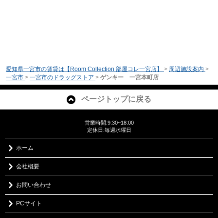
愛知県一宮市の賃貸は【Room Collection 部屋コレ一宮店】
>
周辺施設案内
>
一宮市
>
一宮市のドラッグストア
>
ゲンキー 一宮本町店
ページトップに戻る
営業時間:9:30~18:00
定休日:毎週水曜日
ホーム
会社概要
お問い合わせ
PCサイト