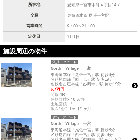
所在地
愛知県一宮市本町４丁目14-7
交通
東海道本線 尾張一宮駅
営業時間
9：00〜21：00
定休日
1月1日
施設周辺の物件
賃貸｜アパート
North Village 一宮
東海道本線「尾張一宮」駅 徒歩8分
名鉄尾西線「西一宮」駅 徒歩19分
名鉄名古屋本線「妙興寺」駅 徒歩19分
6.7万円
間取:
1R
建物面積:
- / 8.37坪
土地面積:
- / -
敷金/礼金:
1ヶ月/1ヶ月
賃貸｜アパート
North Village 一宮
東海道本線「尾張一宮」駅 徒歩8分
名鉄尾西線「西一宮」駅 徒歩19分
名鉄名古屋本線「妙興寺」駅 徒歩19分