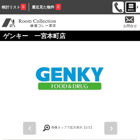
0
0
検討リスト
最近見た物件
お問合せ
ゲンキー 一宮本町店
前
次
画像タップで拡大表示【
1
/1】