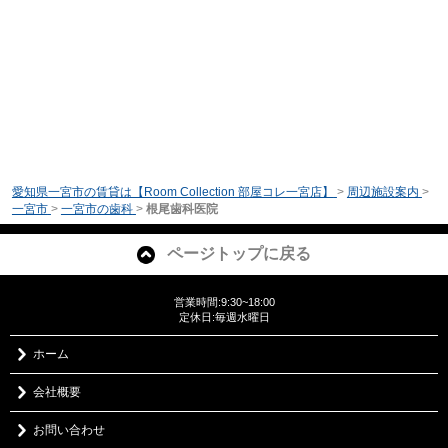
愛知県一宮市の賃貸は【Room Collection 部屋コレ一宮店】
>
周辺施設案内
>
一宮市
>
一宮市の歯科
>
根尾歯科医院
ページトップに戻る
営業時間:9:30~18:00
定休日:毎週水曜日
ホーム
会社概要
お問い合わせ