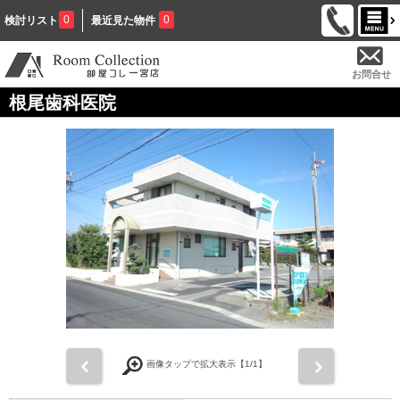
0
0
検討リスト
最近見た物件
お問合せ
根尾歯科医院
前
次
画像タップで拡大表示【
1
/1】