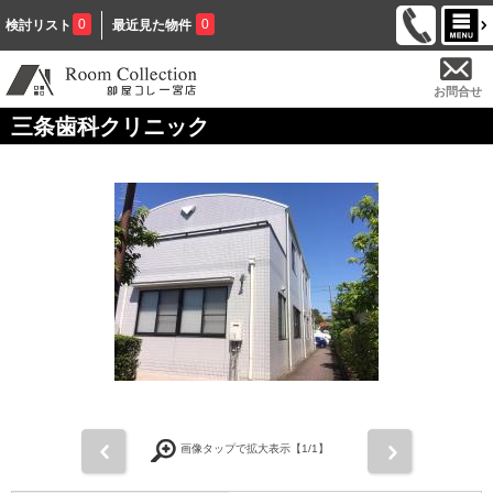
0
0
検討リスト
最近見た物件
お問合せ
三条歯科クリニック
前
次
画像タップで拡大表示【
1
/1】