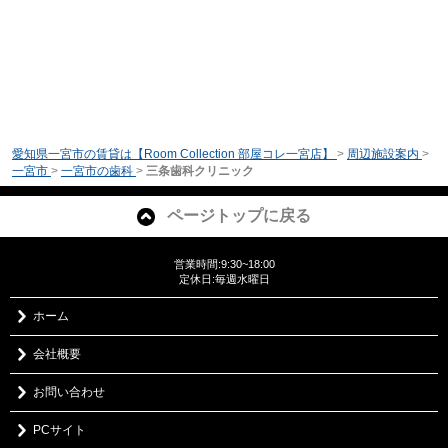
愛知県一宮市の賃貸は【Room Collection 部屋コレ一宮店】
>
周辺施設案内
>
一宮市
>
一宮市の歯科
>
三条歯科クリニック
ページトップに戻る
営業時間:9:30~18:00
定休日:毎週水曜日
ホーム
会社概要
お問い合わせ
PCサイト