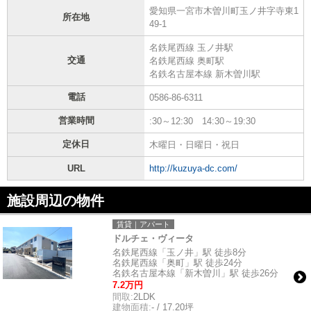
愛知県一宮市木曽川町玉ノ井字寺東1
所在地
49-1
名鉄尾西線 玉ノ井駅
交通
名鉄尾西線 奥町駅
名鉄名古屋本線 新木曽川駅
電話
0586-86-6311
営業時間
:30～12:30 14:30～19:30
定休日
木曜日・日曜日・祝日
URL
http://kuzuya-dc.com/
施設周辺の物件
賃貸｜アパート
ドルチェ・ヴィータ
名鉄尾西線「玉ノ井」駅 徒歩8分
名鉄尾西線「奥町」駅 徒歩24分
名鉄名古屋本線「新木曽川」駅 徒歩26分
7.2万円
間取:
2LDK
建物面積:
- / 17.20坪