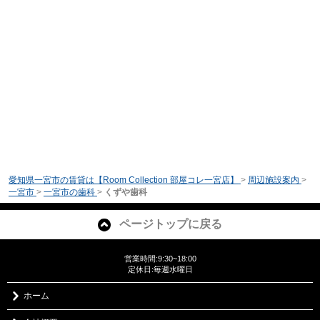
愛知県一宮市の賃貸は【Room Collection 部屋コレ一宮店】
>
周辺施設案内
>
一宮市
>
一宮市の歯科
>
くずや歯科
ページトップに戻る
営業時間:9:30~18:00
定休日:毎週水曜日
ホーム