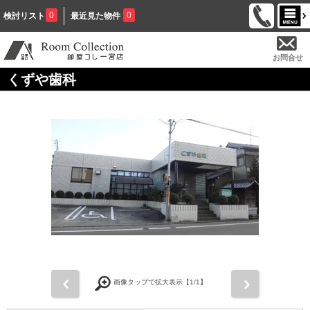
0
0
検討リスト
最近見た物件
お問合せ
くずや歯科
前
次
画像タップで拡大表示【
1
/1】