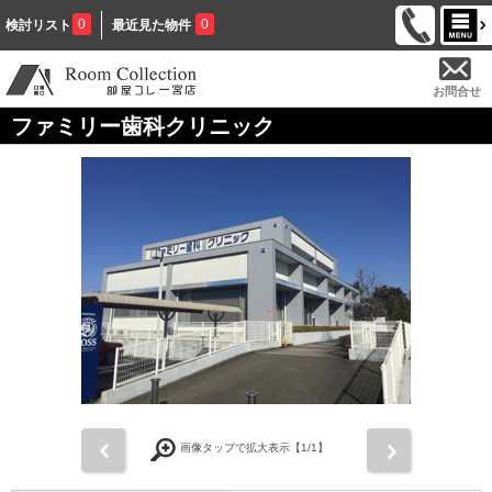
0
0
検討リスト
最近見た物件
お問合せ
ファミリー歯科クリニック
前
次
画像タップで拡大表示【
1
/1】