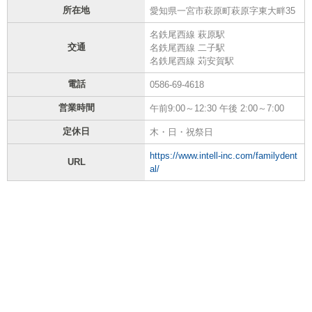
所在地
愛知県一宮市萩原町萩原字東大畔35
名鉄尾西線 萩原駅
交通
名鉄尾西線 二子駅
名鉄尾西線 苅安賀駅
電話
0586-69-4618
営業時間
午前9:00～12:30 午後 2:00～7:00
定休日
木・日・祝祭日
https://www.intell-inc.com/familydent
URL
al/