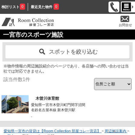
0
0
検討リスト
最近見た物件
お問合せ
一宮市のスポーツ施設
スポットを絞り込む
※物件情報の周辺施設紹介のページであり、各店舗への問い合わせは当
社では対応できません。
該当件数
1
件
木曽川体育館
愛知県一宮市木曽川町門間字沼間
名鉄名古屋本線 新木曽川駅
-
愛知県一宮市の賃貸は【Room Collection 部屋コレ一宮店】
>
周辺施設案内
>