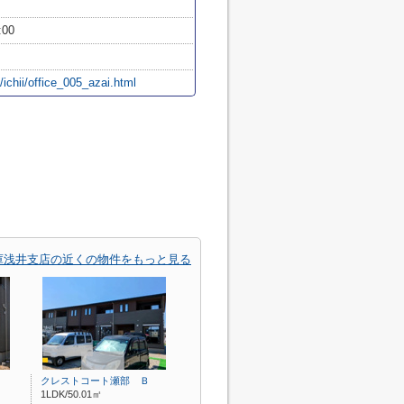
:00
/ichii/office_005_azai.html
庫浅井支店の近くの物件をもっと見る
クレストコート瀬部 Ｂ
1LDK/50.01㎡