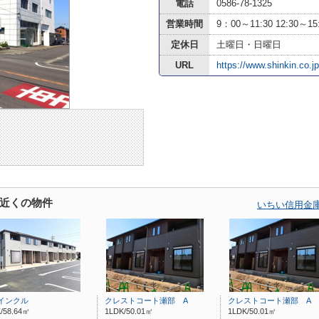
電話
0586-78-1325
営業時間
9：00～11:30 12:30～15
定休日
土曜日・日曜日
URL
https://www.shinkin.co.jp
近くの物件
いちい信用金
インクル
クレストコート瀬部 A
クレストコート瀬部 A
/58.64㎡
1LDK/50.01㎡
1LDK/50.01㎡