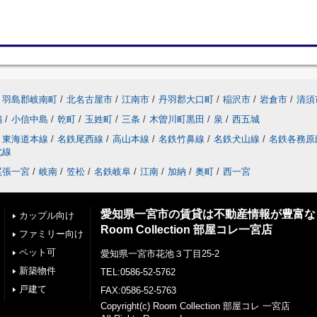
羽島郡岐南町
/
北名古屋市
/
江南市
/
丹羽郡大口町
/
稲沢市
/
岩倉市
/
清須
鶉
/
小信中島
/
乾町
/
玉姓町
/
三条
/
木曽川町黒田
/
泉
/
西五城
東海道本線
/
名鉄尾西線
/
高山本線
/
名鉄竹鼻線
/
名鉄犬山線
/
名鉄各務原
北線
尾張一宮
/
岐南
/
笠松
/
名鉄岐阜
/
江南
/
加納
/
奥町
/
西一宮
愛知県一宮市の賃貸は不動産情報が豊富な
カップル向け
Room Collection 部屋コレ一宮店
ファミリー向け
ペット可
愛知県一宮市花池３丁目25-2
新築物件
TEL:0586-52-5762
戸建て
FAX:0586-52-5763
Copyright(c) Room Collection 部屋コレ 一宮店