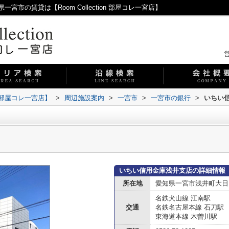
の賃貸は【Room Collection 部屋コレ一宮店】
営
on 部屋コレ一宮店】
>
周辺施設案内
>
一宮市
>
一宮市の銀行
>
いちい
いちい信用金庫浅井支店の詳細情報
所在地
愛知県一宮市浅井町大日
名鉄犬山線 江南駅
交通
名鉄名古屋本線 石刀駅
東海道本線 木曽川駅