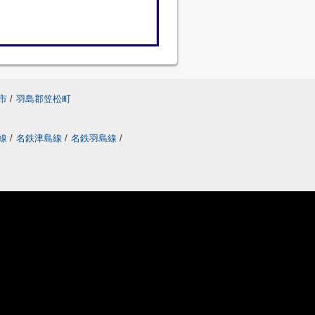
市
/
羽島郡笠松町
線
/
名鉄津島線
/
名鉄羽島線
/