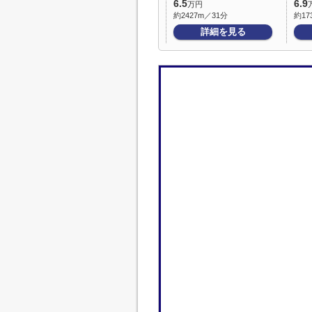
6.5
6.9
万円
約2427m／31分
約17
詳細を見る