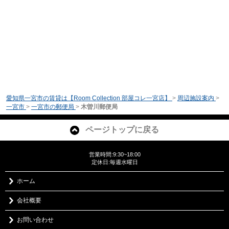
愛知県一宮市の賃貸は【Room Collection 部屋コレ一宮店】
>
周辺施設案内
>
一宮市
>
一宮市の郵便局
>
木曽川郵便局
ページトップに戻る
営業時間:9:30~18:00
定休日:毎週水曜日
ホーム
会社概要
お問い合わせ