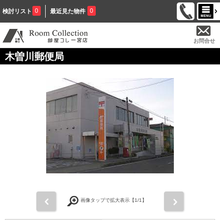
0
0
検討リスト
最近見た物件
お問合せ
木曽川郵便局
前
次
画像タップで拡大表示【
1
/1】